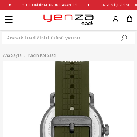
%100 ORİJİNAL ÜRÜN GARANTİSİ
14 GÜN İÇERİSİNDE ÜCR
Kategoriler
Ana Sayfa
Kadın Kol Saati