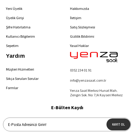
Yeni Üyelik
Hakkımızda
Üyelik Girişi
İletişim
Şifre Hatırlatma
Satış Sözleşmesi
Kullanıcı Bilgilerim
Gizlilik Bildirimi
Sepetim
Yasal Haklar
Yardım
Müşteri Hizmetleri
0352 234 01 91
Sıkça Sorulan Sorular
info@yenzasaat.com.tr
Formlar
Yenza Saat Merkez Hunat Mah.
Zengin Sok. No: 7/A Kayseri Merkez
E-Bülten Kaydı
KAYIT OL