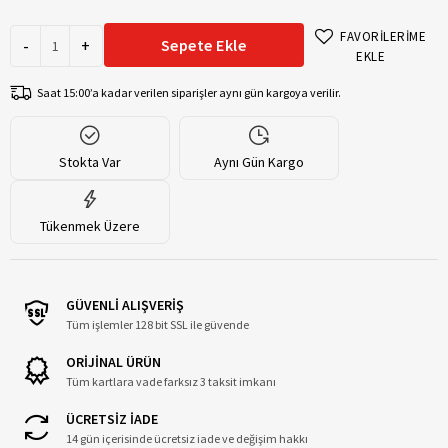
FAVORİLERİME
-
+
Sepete Ekle
EKLE
Saat 15:00’a kadar verilen siparişler aynı gün kargoya verilir.
Stokta Var
Aynı Gün Kargo
Tükenmek Üzere
GÜVENLİ ALIŞVERİŞ
Tüm işlemler 128 bit SSL ile güvende
ORİJİNAL ÜRÜN
Tüm kartlara vade farksız 3 taksit imkanı
ÜCRETSİZ İADE
14 gün içerisinde ücretsiz iade ve değişim hakkı