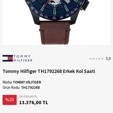
5,0
Tommy Hilfiger TH1792268 Erkek Kol Saati
Marka
TOMMY HİLFİGER
Ürün Kodu:
TH1792268
16.720,00 TL
%20
13.376,00 TL