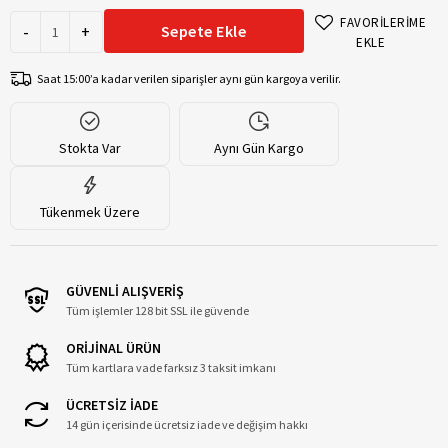
FAVORİLERİME
-
+
Sepete Ekle
EKLE
Saat 15:00’a kadar verilen siparişler aynı gün kargoya verilir.
Stokta Var
Aynı Gün Kargo
Tükenmek Üzere
GÜVENLİ ALIŞVERİŞ
Tüm işlemler 128 bit SSL ile güvende
ORİJİNAL ÜRÜN
Tüm kartlara vade farksız 3 taksit imkanı
ÜCRETSİZ İADE
14 gün içerisinde ücretsiz iade ve değişim hakkı