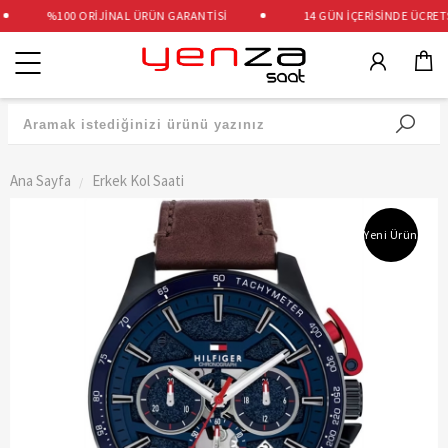
%100 ORİJİNAL ÜRÜN GARANTİSİ
14 GÜN İÇERİSİNDE ÜCRETSİZ
Kategoriler
Ana Sayfa
Erkek Kol Saati
Yeni Ürün