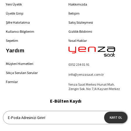
Yeni Üyelik
Hakkımızda
Üyelik Girişi
İletişim
Şifre Hatırlatma
Satış Sözleşmesi
Kullanıcı Bilgilerim
Gizlilik Bildirimi
Sepetim
Yasal Haklar
Yardım
Müşteri Hizmetleri
0352 234 01 91
Sıkça Sorulan Sorular
info@yenzasaat.com.tr
Formlar
Yenza Saat Merkez Hunat Mah.
Zengin Sok. No: 7/A Kayseri Merkez
E-Bülten Kaydı
KAYIT OL