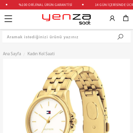
%100 ORİJİNAL ÜRÜN GARANTİSİ
14 GÜN İÇERİSİNDE ÜCRET
Kategoriler
Ana Sayfa
Kadın Kol Saati