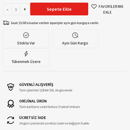
FAVORİLERİME
-
+
Sepete Ekle
EKLE
Saat 15:00’a kadar verilen siparişler aynı gün kargoya verilir.
Stokta Var
Aynı Gün Kargo
Tükenmek Üzere
GÜVENLİ ALIŞVERİŞ
Tüm işlemler 128 bit SSL ile güvende
ORİJİNAL ÜRÜN
Tüm kartlara vade farksız 3 taksit imkanı
ÜCRETSİZ İADE
14 gün içerisinde ücretsiz iade ve değişim hakkı