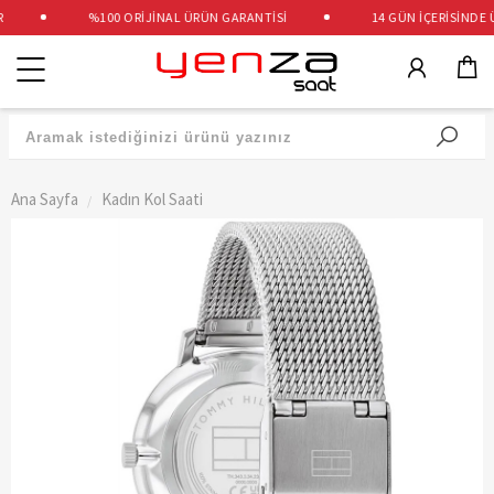
%100 ORİJİNAL ÜRÜN GARANTİSİ
14 GÜN İÇERİSİNDE ÜC
Kategoriler
Ana Sayfa
Kadın Kol Saati