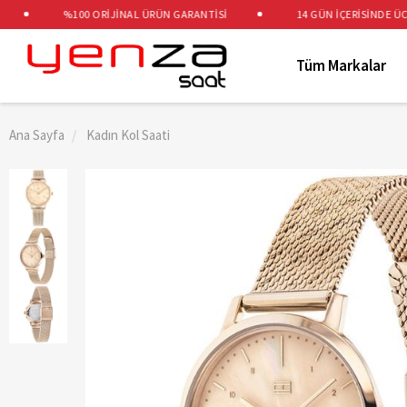
%100 ORİJİNAL ÜRÜN GARANTİSİ
14 GÜN İÇERİSİNDE ÜCRET
Tüm Markalar
Ana Sayfa
Kadın Kol Saati