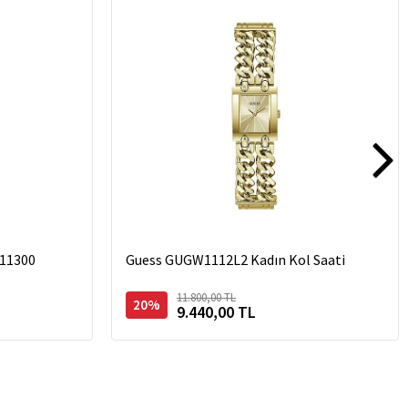
11300
Guess GUGW1112L2 Kadın Kol Saati
11.800,00 TL
20%
9.440,00 TL