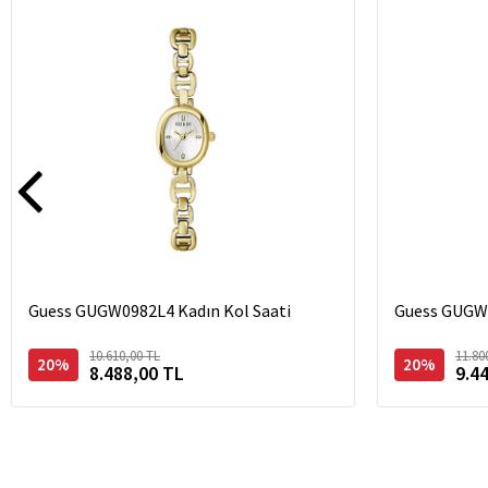
Guess GUGW0982L4 Kadın Kol Saati
Guess GUGW0
10.610,00 TL
11.80
20%
20%
8.488,00 TL
9.4