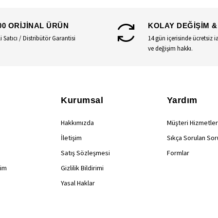
00 ORİJİNAL ÜRÜN
KOLAY DEĞİŞİM &
li Satıcı / Distribütör Garantisi
14 gün içerisinde ücretsiz i
ve değişim hakkı.
Kurumsal
Yardım
Hakkımızda
Müşteri Hizmetler
İletişim
Sıkça Sorulan Sor
Satış Sözleşmesi
Formlar
rim
Gizlilik Bildirimi
Yasal Haklar