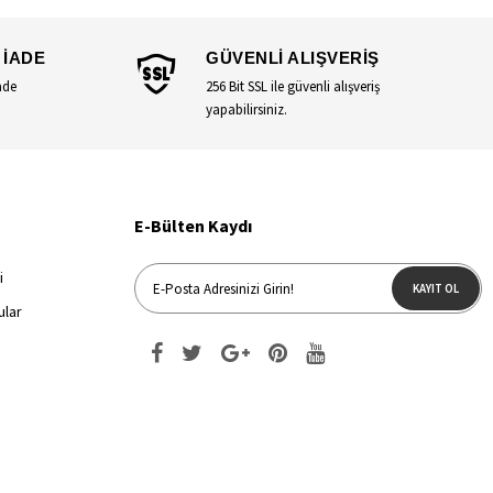
 İADE
GÜVENLİ ALIŞVERİŞ
ade
256 Bit SSL ile güvenli alışveriş
yapabilirsiniz.
E-Bülten Kaydı
i
KAYIT OL
ular