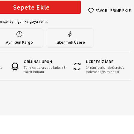
Sepete Ekle
FAVORİLERİME EKLE
rişler aynı gün kargoya verilir.
Aynı Gün Kargo
Tükenmek Üzere
ORİJİNAL ÜRÜN
ÜCRETSİZ İADE
le
Tüm kartlara vade farksız 3
14 gün içerisinde ücretsiz
taksit imkanı
iade ve değişim hakkı