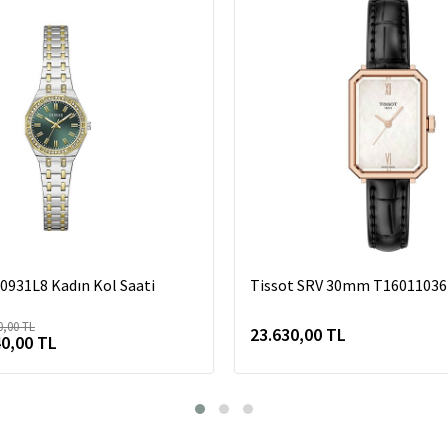
931L8 Kadın Kol Saati
Tissot SRV 30mm T16011036
0,00 TL
23.630,00 TL
40,00 TL