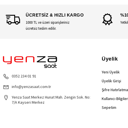
ÜCRETSİZ & HIZLI KARGO
%1
1000 TL ve üzeri siparişleriniz
Yetki
ücretsiz teslim edilir.
Üyelik
Yeni Üyelik
0352 234 01 91
Üyelik Girişi
info@yenzasaat.com.tr
Şifre Hatırlatma
Yenza Saat Merkez Hunat Mah. Zengin Sok. No:
Kullanıcı Bilgile
7/A Kayseri Merkez
Sepetim