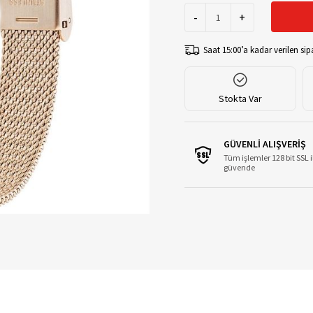
-
+
Saat 15:00’a kadar verilen sipa
Stokta Var
GÜVENLİ ALIŞVERİŞ
Tüm işlemler 128 bit SSL i
güvende