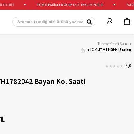
LİDİR
TÜM SİPARİŞLER ÜCRETSİZ TESLİM EDİLİR
%100 OR
Türkiye Yetkili Satıcısı
Tüm TOMMY HİLFİGER Ürünleri
5,0
TH1782042 Bayan Kol Saati
TL