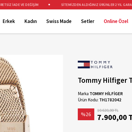
SİZ İADE VE DEĞİŞİM
SİTEMİZDEN ALDIĞINIZ ÜRÜNLER 2 YIL GARANTİ
Erkek
Kadın
Swiss Made
Setler
Online Özel
Tommy Hilfiger 
Marka
TOMMY HİLFİGER
Ürün Kodu:
TH1782042
10.620,00 TL
%26
7.900,00 