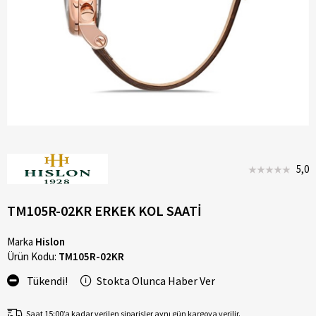
5,0
TM105R-02KR ERKEK KOL SAATİ
Marka
Hislon
Ürün Kodu:
TM105R-02KR
Tükendi!
Stokta Olunca Haber Ver
Saat 15:00’a kadar verilen siparişler aynı gün kargoya verilir.