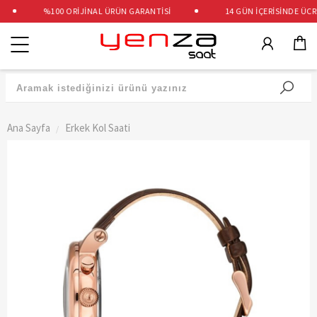
%100 ORİJİNAL ÜRÜN GARANTİSİ
14 GÜN İÇERİSİNDE ÜCRET
Kategoriler
Ana Sayfa
Erkek Kol Saati