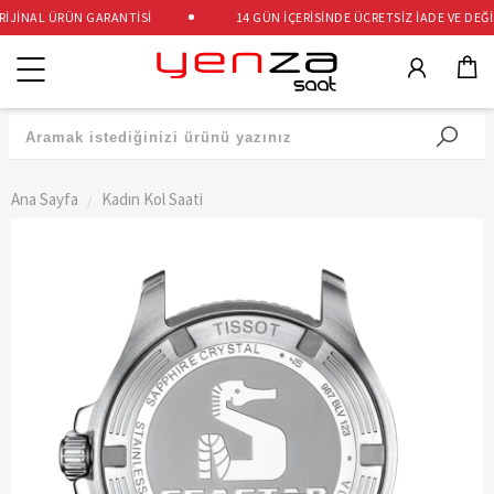
JİNAL ÜRÜN GARANTİSİ
14 GÜN İÇERİSİNDE ÜCRETSİZ İADE VE DEĞİŞ
Kategoriler
Ana Sayfa
Kadın Kol Saati