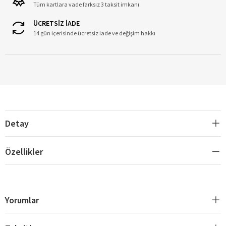
Tüm kartlara vade farksız 3 taksit imkanı
ÜCRETSİZ İADE
14 gün içerisinde ücretsiz iade ve değişim hakkı
Detay
Özellikler
Yorumlar