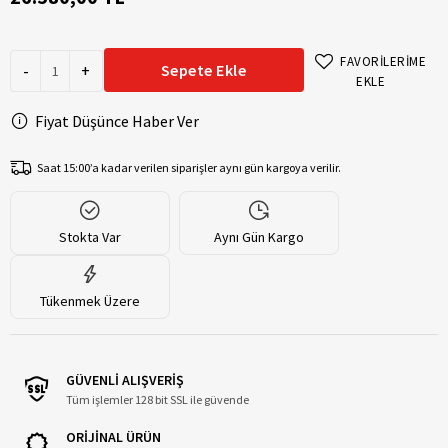
FAVORİLERİME
-
+
Sepete Ekle
EKLE
Fiyat Düşünce Haber Ver
Saat 15:00’a kadar verilen siparişler aynı gün kargoya verilir.
Stokta Var
Aynı Gün Kargo
Tükenmek Üzere
GÜVENLİ ALIŞVERİŞ
Tüm işlemler 128 bit SSL ile güvende
ORİJİNAL ÜRÜN