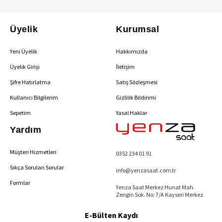
Üyelik
Kurumsal
Yeni Üyelik
Hakkımızda
Üyelik Girişi
İletişim
Şifre Hatırlatma
Satış Sözleşmesi
Kullanıcı Bilgilerim
Gizlilik Bildirimi
Sepetim
Yasal Haklar
Yardım
Müşteri Hizmetleri
0352 234 01 91
Sıkça Sorulan Sorular
info@yenzasaat.com.tr
Formlar
Yenza Saat Merkez Hunat Mah.
Zengin Sok. No: 7/A Kayseri Merkez
E-Bülten Kaydı