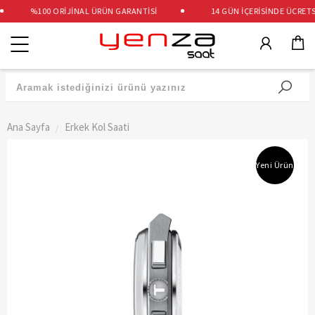
%100 ORİJİNAL ÜRÜN GARANTİSİ
14 GÜN İÇERİSİNDE ÜCRETSİZ
Kategoriler
Ana Sayfa
Erkek Kol Saati
Yeni Ürün