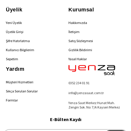
Üyelik
Kurumsal
Yeni Üyelik
Hakkımızda
Üyelik Girişi
İletişim
Şifre Hatırlatma
Satış Sözleşmesi
Kullanıcı Bilgilerim
Gizlilik Bildirimi
Sepetim
Yasal Haklar
Yardım
Müşteri Hizmetleri
0352 234 01 91
Sıkça Sorulan Sorular
info@yenzasaat.com.tr
Formlar
Yenza Saat Merkez Hunat Mah.
Zengin Sok. No: 7/A Kayseri Merkez
E-Bülten Kaydı