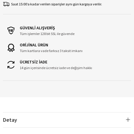
Saat 15:00’a kadar verilen siparişler aynı gün kargoya verilir.
GÜVENLİ ALIŞVERİŞ
Tüm işlemler 128 bit SSL ile güvende
ORİJİNAL ÜRÜN
Tüm kartlara vade farksız 3 taksit imkanı
ÜCRETSİZ İADE
14 gün içerisinde ücretsiz iade ve değişim hakkı
Detay