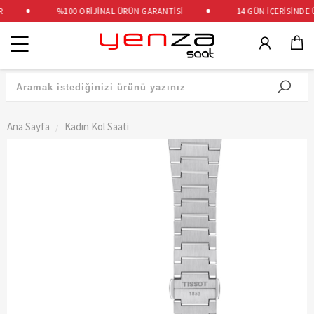
%100 ORİJİNAL ÜRÜN GARANTİSİ
14 GÜN İÇERİSİNDE ÜC
Kategoriler
Ana Sayfa
Kadın Kol Saati