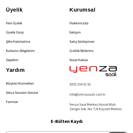
Üyelik
Kurumsal
Yeni Üyelik
Hakkımızda
Üyelik Girişi
İletişim
Şifre Hatırlatma
Satış Sözleşmesi
Kullanıcı Bilgilerim
Gizlilik Bildirimi
Sepetim
Yasal Haklar
Yardım
Müşteri Hizmetleri
0352 234 01 91
Sıkça Sorulan Sorular
info@yenzasaat.com.tr
Formlar
Yenza Saat Merkez Hunat Mah.
Zengin Sok. No: 7/A Kayseri Merkez
E-Bülten Kaydı