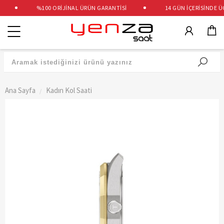
%100 ORİJİNAL ÜRÜN GARANTİSİ
14 GÜN İÇERİSİNDE ÜCR
Kategoriler
Ana Sayfa
Kadın Kol Saati