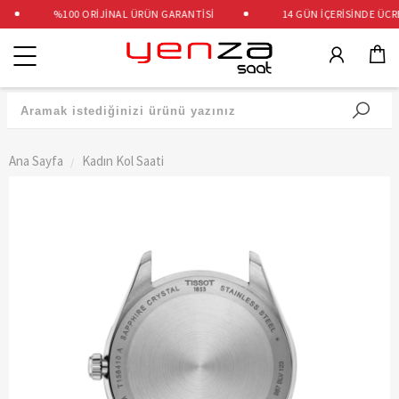
%100 ORİJİNAL ÜRÜN GARANTİSİ
14 GÜN İÇERİSİNDE ÜCRET
Kategoriler
Ana Sayfa
Kadın Kol Saati