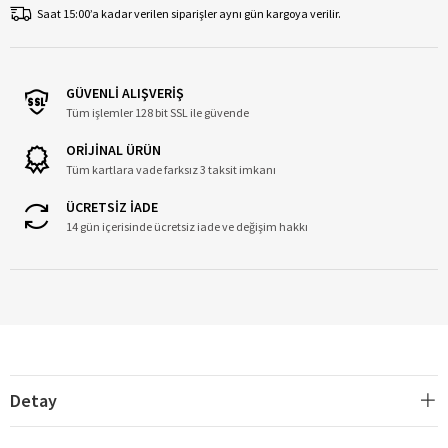
Saat 15:00’a kadar verilen siparişler aynı gün kargoya verilir.
GÜVENLİ ALIŞVERİŞ
Tüm işlemler 128 bit SSL ile güvende
ORİJİNAL ÜRÜN
Tüm kartlara vade farksız 3 taksit imkanı
ÜCRETSİZ İADE
14 gün içerisinde ücretsiz iade ve değişim hakkı
Detay