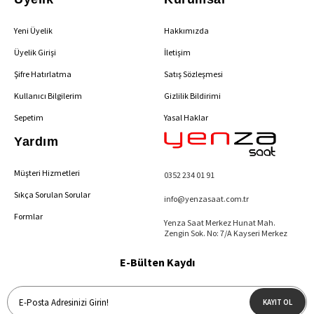
Yeni Üyelik
Hakkımızda
Üyelik Girişi
İletişim
Şifre Hatırlatma
Satış Sözleşmesi
Kullanıcı Bilgilerim
Gizlilik Bildirimi
Sepetim
Yasal Haklar
Yardım
Müşteri Hizmetleri
0352 234 01 91
Sıkça Sorulan Sorular
info@yenzasaat.com.tr
Formlar
Yenza Saat Merkez Hunat Mah.
Zengin Sok. No: 7/A Kayseri Merkez
E-Bülten Kaydı
KAYIT OL