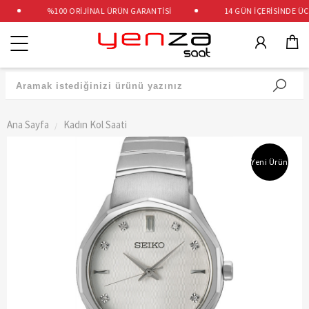
%100 ORİJİNAL ÜRÜN GARANTİSİ
14 GÜN İÇERİSİNDE ÜCRE
Kategoriler
Ana Sayfa
Kadın Kol Saati
Yeni Ürün