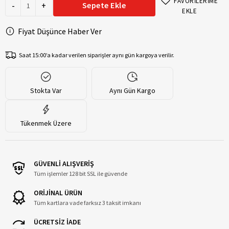
FAVORİLERİME
-
+
Sepete Ekle
EKLE
Fiyat Düşünce Haber Ver
Saat 15:00’a kadar verilen siparişler aynı gün kargoya verilir.
Stokta Var
Aynı Gün Kargo
Tükenmek Üzere
GÜVENLİ ALIŞVERİŞ
Tüm işlemler 128 bit SSL ile güvende
ORİJİNAL ÜRÜN
Tüm kartlara vade farksız 3 taksit imkanı
ÜCRETSİZ İADE