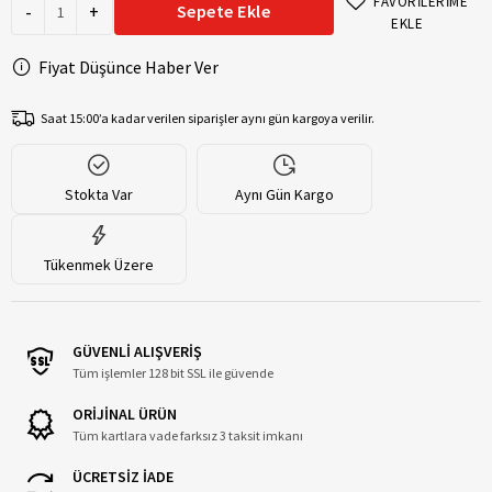
FAVORİLERİME
-
+
Sepete Ekle
EKLE
Fiyat Düşünce Haber Ver
Saat 15:00’a kadar verilen siparişler aynı gün kargoya verilir.
Stokta Var
Aynı Gün Kargo
Tükenmek Üzere
GÜVENLİ ALIŞVERİŞ
Tüm işlemler 128 bit SSL ile güvende
ORİJİNAL ÜRÜN
Tüm kartlara vade farksız 3 taksit imkanı
ÜCRETSİZ İADE