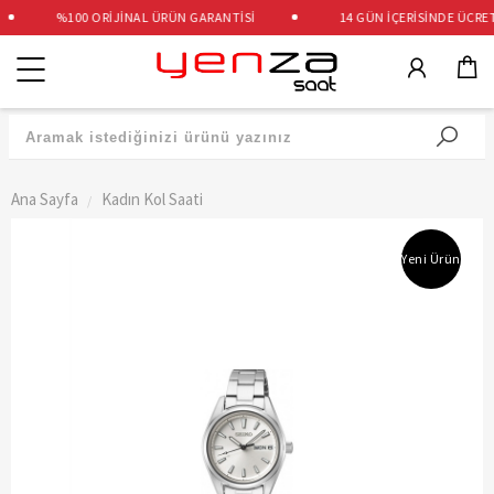
%100 ORİJİNAL ÜRÜN GARANTİSİ
14 GÜN İÇERİSİNDE ÜCRETSİ
Kategoriler
Ana Sayfa
Kadın Kol Saati
Yeni Ürün