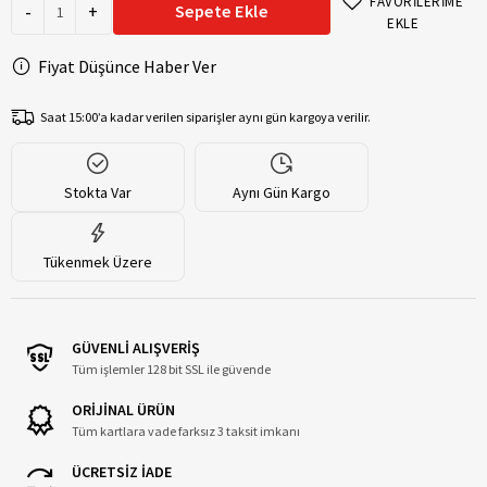
FAVORİLERİME
-
+
Sepete Ekle
EKLE
Fiyat Düşünce Haber Ver
Saat 15:00’a kadar verilen siparişler aynı gün kargoya verilir.
Stokta Var
Aynı Gün Kargo
Tükenmek Üzere
GÜVENLİ ALIŞVERİŞ
Tüm işlemler 128 bit SSL ile güvende
ORİJİNAL ÜRÜN
Tüm kartlara vade farksız 3 taksit imkanı
ÜCRETSİZ İADE