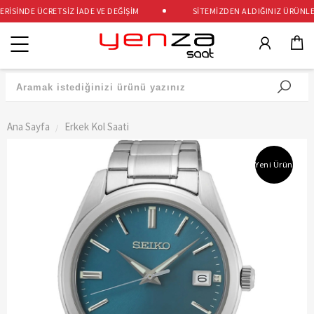
İSİNDE ÜCRETSİZ İADE VE DEĞİŞİM
SİTEMİZDEN ALDIĞINIZ ÜRÜNLER 2
Kategoriler
Ana Sayfa
Erkek Kol Saati
Yeni Ürün