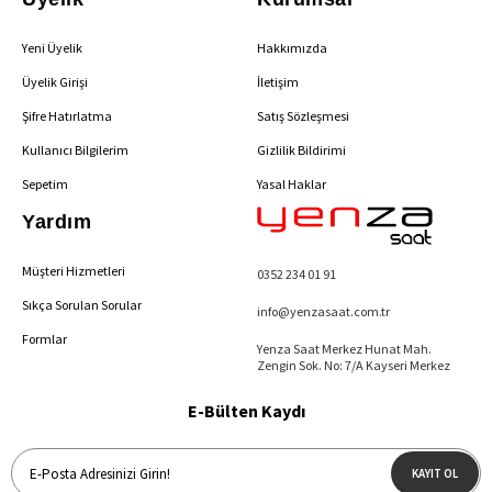
Yeni Üyelik
Hakkımızda
Üyelik Girişi
İletişim
Şifre Hatırlatma
Satış Sözleşmesi
Kullanıcı Bilgilerim
Gizlilik Bildirimi
Sepetim
Yasal Haklar
Yardım
Müşteri Hizmetleri
0352 234 01 91
Sıkça Sorulan Sorular
info@yenzasaat.com.tr
Formlar
Yenza Saat Merkez Hunat Mah.
Zengin Sok. No: 7/A Kayseri Merkez
E-Bülten Kaydı
KAYIT OL