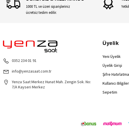
1000 TL ve üzeri siparişleriniz
Yetki
ücretsiz teslim edilir.
Üyelik
Yeni Üyelik
0352 234 01 91
Üyelik Girişi
info@yenzasaat.com.tr
Şifre Hatırlatma
Yenza Saat Merkez Hunat Mah. Zengin Sok. No:
Kullanıcı Bilgile
7/A Kayseri Merkez
Sepetim