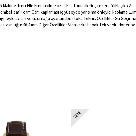
 Makine Türü Elle kurulabilme özellikli otomatik Güç rezervi Yaklaşık 72 s
ombeli safir cam Cam kaplaması İç yüzeyde yansıma önleyici kaplama Lumib
, düğmeyle açılan ve uzunluğu ayarlanabilir toka Teknik Özellikler Su Geçir
 uzunluğu: 46.4 mm Diğer Özellikler Vidalı arka kapak Tek yönlü döner bezel
YENI