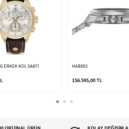
G ERKEK KOL SAATİ
HAB002
TL
156.595,00 TL
00 ORİJİNAL ÜRÜN
KOLAY DEĞİŞİM &