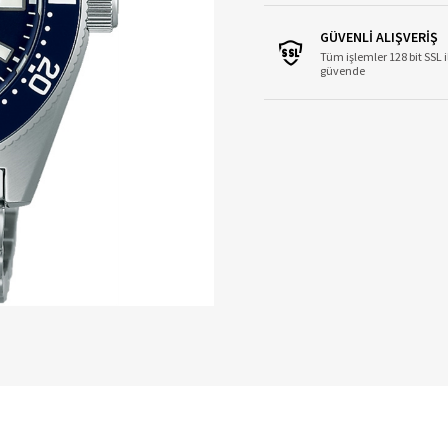
GÜVENLİ ALIŞVERİŞ
Tüm işlemler 128 bit SSL i
güvende