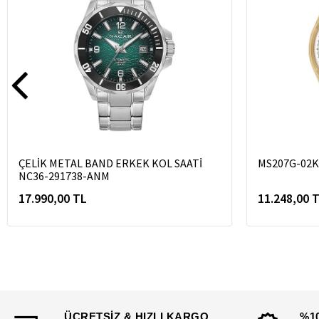
ÇELİK METAL BAND ERKEK KOL SAATİ
MS207G-02K
NC36-291738-ANM
17.990,00 TL
11.248,00 
ÜCRETSİZ & HIZLI KARGO
%1