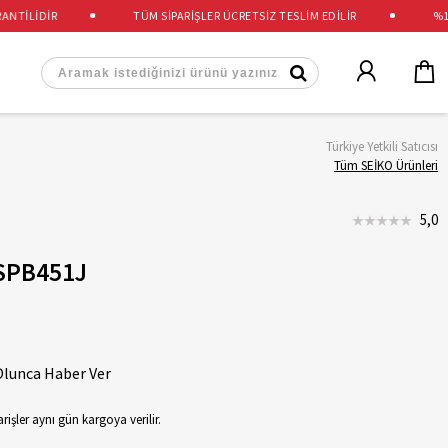
İLİDİR
TÜM SİPARİŞLER ÜCRETSİZ TESLİM EDİLİR
%100 
Türkiye Yetkili Satıcısı
Tüm SEİKO Ürünleri
5,0
SPB451J
Olunca Haber Ver
rişler aynı gün kargoya verilir.