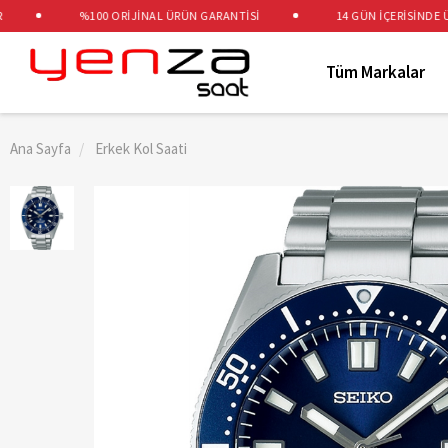
%100 ORİJİNAL ÜRÜN GARANTİSİ
14 GÜN İÇERİSİNDE ÜCRE
Tüm Markalar
Ana Sayfa
Erkek Kol Saati