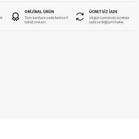
ORİJİNAL ÜRÜN
ÜCRETSİZ İADE
le
Tüm kartlara vade farksız 3
14 gün içerisinde ücretsiz
taksit imkanı
iade ve değişim hakkı