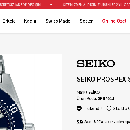
TSİZ İADE VE DEĞİŞİM
SİTEMİZDEN ALDIĞINIZ ÜRÜNLER 2 YIL GARANT
Erkek
Kadın
Swiss Made
Setler
Online Özel
SEIKO PROSPEX 
Marka
SEİKO
Ürün Kodu:
SPB451J
Tükendi!
Stokta 
Saat 15:00’a kadar verilen sipa