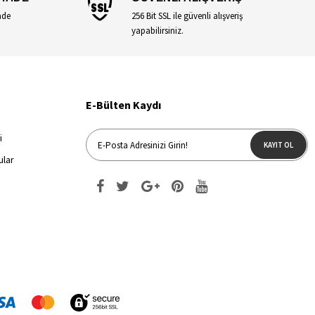
ade
256 Bit SSL ile güvenli alışveriş
yapabilirsiniz.
E-Bülten Kaydı
i
KAYIT OL
ular