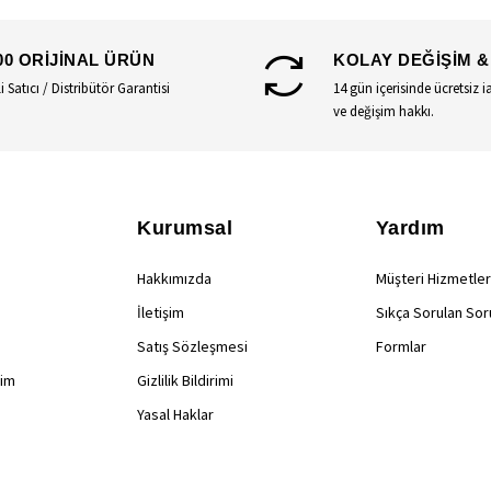
00 ORİJİNAL ÜRÜN
KOLAY DEĞİŞİM &
li Satıcı / Distribütör Garantisi
14 gün içerisinde ücretsiz i
ve değişim hakkı.
Kurumsal
Yardım
Hakkımızda
Müşteri Hizmetler
İletişim
Sıkça Sorulan Sor
Satış Sözleşmesi
Formlar
rim
Gizlilik Bildirimi
Yasal Haklar