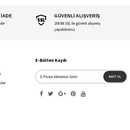
 İADE
GÜVENLİ ALIŞVERİŞ
ade
256 Bit SSL ile güvenli alışveriş
yapabilirsiniz.
E-Bülten Kaydı
i
KAYIT OL
ular