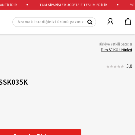
TİLİDİR
TÜM SİPARİŞLER ÜCRETSİZ TESLİM EDİLİR
%100 
Türkiye Yetkili Satıcısı
Tüm SEİKO Ürünleri
5,0
 SSK035K