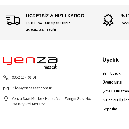
ÜCRETSİZ & HIZLI KARGO
%1
1000 TL ve üzeri siparişleriniz
Yetki
ücretsiz teslim edilir.
Üyelik
Yeni Üyelik
0352 234 01 91
Üyelik Girişi
info@yenzasaat.com.tr
Şifre Hatırlatma
Yenza Saat Merkez Hunat Mah. Zengin Sok. No:
Kullanıcı Bilgile
7/A Kayseri Merkez
Sepetim