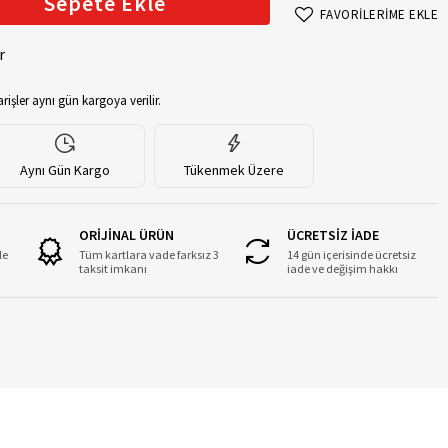
Sepete Ekle
FAVORİLERİME EKLE
r
rişler aynı gün kargoya verilir.
Aynı Gün Kargo
Tükenmek Üzere
ORİJİNAL ÜRÜN
ÜCRETSİZ İADE
le
Tüm kartlara vade farksız 3
14 gün içerisinde ücretsiz
taksit imkanı
iade ve değişim hakkı