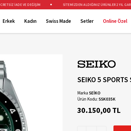
ETSİZ İADE VE DEĞİŞİM
SİTEMİZDEN ALDIĞINIZ ÜRÜNLER 2 YIL GARAN
Erkek
Kadın
Swiss Made
Setler
Online Özel
SEIKO 5 SPORTS
Marka
SEİKO
Ürün Kodu:
SSK035K
30.150,00 TL