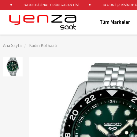
%100 ORİJİNAL ÜRÜN GARANTİSİ
14 GÜN İÇERİSİNDE ÜCR
Tüm Markalar
Ana Sayfa
Kadın Kol Saati