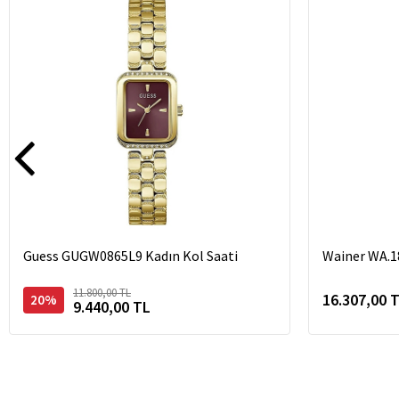
Guess GUGW0865L9 Kadın Kol Saati
Wainer WA.1
11.800,00 TL
16.307,00 
20%
9.440,00 TL