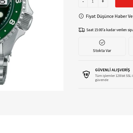
-
+
Fiyat Düşünce Haber Ve
Saat 15:00’a kadar verilen sipa
Stokta Var
GÜVENLİ ALIŞVERİŞ
Tüm işlemler 128 bit SSL i
güvende