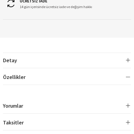
ÜCRETSİZ İADE
14 gün içerisinde ücretsiz iade ve değişim hakkı
Detay
Özellikler
Yorumlar
Taksitler