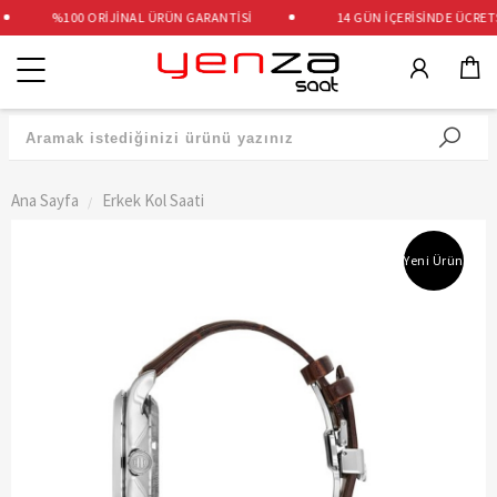
%100 ORİJİNAL ÜRÜN GARANTİSİ
14 GÜN İÇERİSİNDE ÜCRETSİ
Kategoriler
Ana Sayfa
Erkek Kol Saati
Yeni Ürün