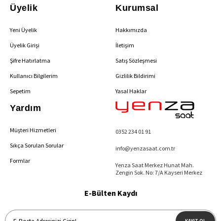
Üyelik
Kurumsal
Yeni Üyelik
Hakkımızda
Üyelik Girişi
İletişim
Şifre Hatırlatma
Satış Sözleşmesi
Kullanıcı Bilgilerim
Gizlilik Bildirimi
Sepetim
Yasal Haklar
Yardım
Müşteri Hizmetleri
0352 234 01 91
Sıkça Sorulan Sorular
info@yenzasaat.com.tr
Formlar
Yenza Saat Merkez Hunat Mah.
Zengin Sok. No: 7/A Kayseri Merkez
E-Bülten Kaydı