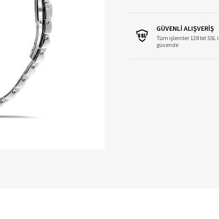
GÜVENLİ ALIŞVERİŞ
Tüm işlemler 128 bit SSL i
güvende