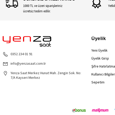
1000 TL ve üzeri siparişleriniz
Yetki
ücretsiz teslim edilir.
Üyelik
Yeni Üyelik
0352 234 01 91
Üyelik Girişi
info@yenzasaat.com.tr
Şifre Hatırlatma
Yenza Saat Merkez Hunat Mah. Zengin Sok. No:
Kullanıcı Bilgile
7/A Kayseri Merkez
Sepetim