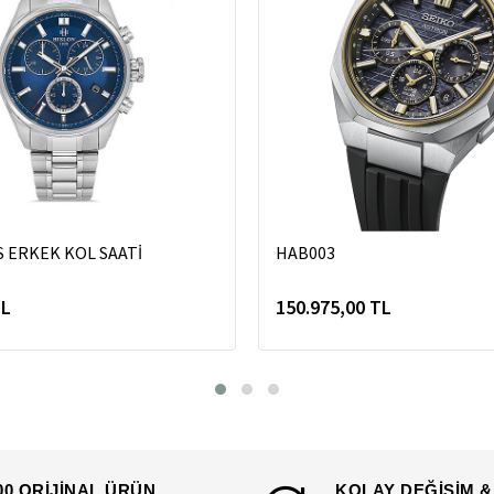
S ERKEK KOL SAATİ
HAB003
TL
150.975,00 TL
00 ORİJİNAL ÜRÜN
KOLAY DEĞİŞİM &