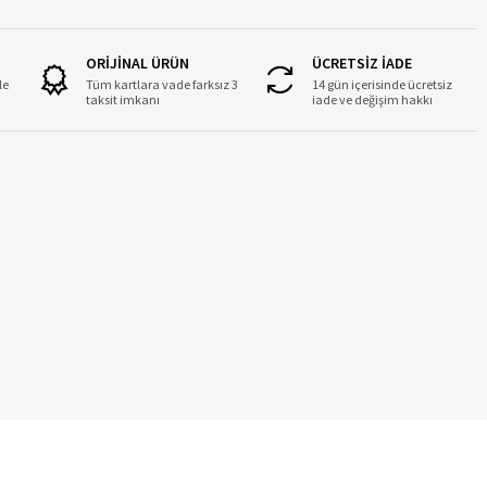
ORİJİNAL ÜRÜN
ÜCRETSİZ İADE
le
Tüm kartlara vade farksız 3
14 gün içerisinde ücretsiz
taksit imkanı
iade ve değişim hakkı