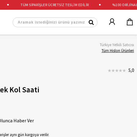
TÜM SİPARİŞLER ÜCRETSİZ TESLİM EDİLİR
%100 ORİJİNAL Ü
Türkiye Yetkili Satıcısı
Tüm Hislon Ürünleri
5,0
ek Kol Saati
Olunca Haber Ver
rişler aynı gün kargoya verilir.