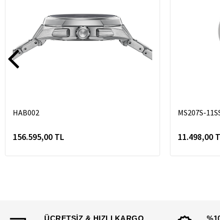
HAB002
MS207S-11S
156.595,00 TL
11.498,00 
ÜCRETSİZ & HIZLI KARGO
%1