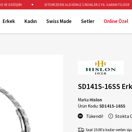
VE DEĞİŞİM
SİTEMİZDEN ALDIĞINIZ ÜRÜNLER 2 YIL GARANTİLİDİR
Erkek
Kadın
Swiss Made
Setler
Online Özel
SD141S-16SS Erk
Marka
Hislon
Ürün Kodu:
SD141S-16SS
Tükendi!
Stokta 
Saat 15:00’a kadar verilen sipa