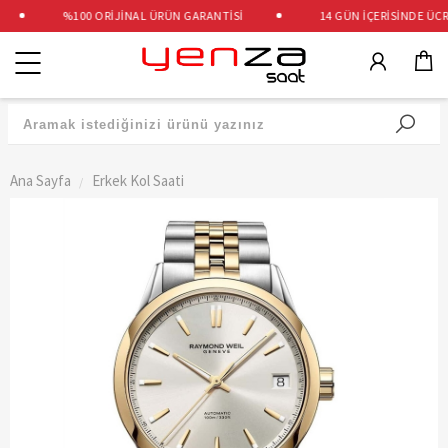
%100 ORİJİNAL ÜRÜN GARANTİSİ
14 GÜN İÇERİSİNDE ÜCRET
Kategoriler
Ana Sayfa
Erkek Kol Saati