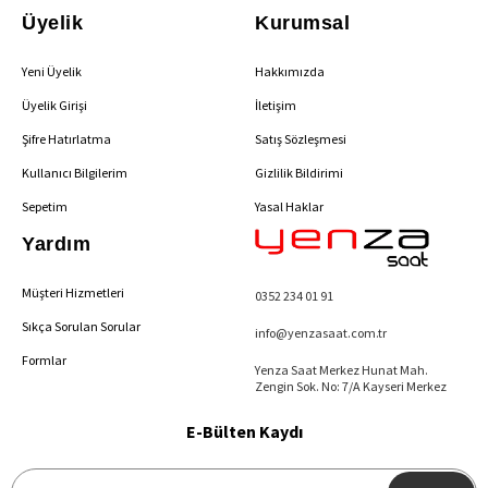
Üyelik
Kurumsal
Yeni Üyelik
Hakkımızda
Üyelik Girişi
İletişim
Şifre Hatırlatma
Satış Sözleşmesi
Kullanıcı Bilgilerim
Gizlilik Bildirimi
Sepetim
Yasal Haklar
Yardım
Müşteri Hizmetleri
0352 234 01 91
Sıkça Sorulan Sorular
info@yenzasaat.com.tr
Formlar
Yenza Saat Merkez Hunat Mah.
Zengin Sok. No: 7/A Kayseri Merkez
E-Bülten Kaydı