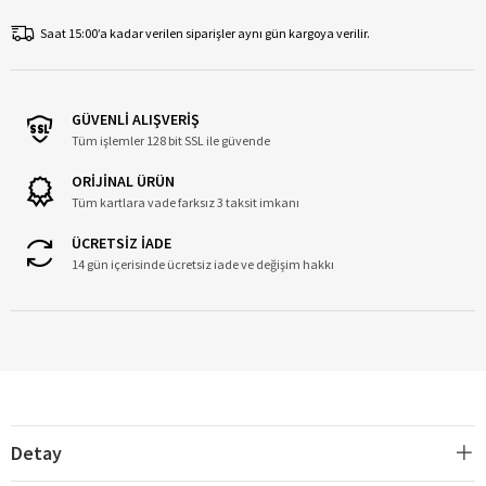
Saat 15:00’a kadar verilen siparişler aynı gün kargoya verilir.
GÜVENLİ ALIŞVERİŞ
Tüm işlemler 128 bit SSL ile güvende
ORİJİNAL ÜRÜN
Tüm kartlara vade farksız 3 taksit imkanı
ÜCRETSİZ İADE
14 gün içerisinde ücretsiz iade ve değişim hakkı
Detay