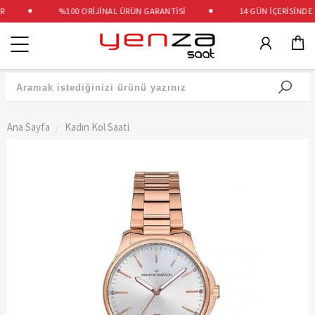
%100 ORİJİNAL ÜRÜN GARANTİSİ
14 GÜN İÇERİSİNDE Ü
Kategoriler
Ana Sayfa
Kadın Kol Saati