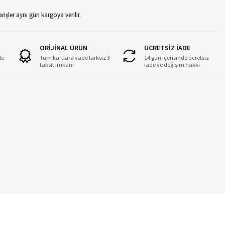
rişler aynı gün kargoya verilir.
ORİJİNAL ÜRÜN
ÜCRETSİZ İADE
le
Tüm kartlara vade farksız 3
14 gün içerisinde ücretsiz
taksit imkanı
iade ve değişim hakkı