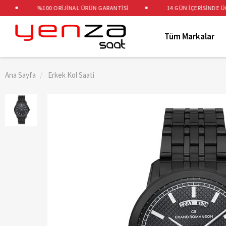
%100 ORİJİNAL ÜRÜN GARANTİSİ
14 GÜN İÇERİSİNDE ÜCRE
Tüm Markalar
Ana Sayfa
Erkek Kol Saati