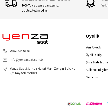
1000 TL ve üzeri siparişleriniz
Yetki
ücretsiz teslim edilir.
Üyelik
Yeni Üyelik
0352 234 01 91
Üyelik Girişi
info@yenzasaat.com.tr
Şifre Hatırlatma
Yenza Saat Merkez Hunat Mah. Zengin Sok. No:
Kullanıcı Bilgile
7/A Kayseri Merkez
Sepetim