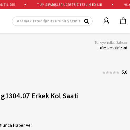
İLİDİR
TÜM SİPARİŞLER ÜCRETSİZ TESLİM EDİLİR
%100 O
Türkiye Yetkili Satıcısı
Tüm RMS Ürünleri
5,0
g1304.07 Erkek Kol Saati
Olunca Haber Ver