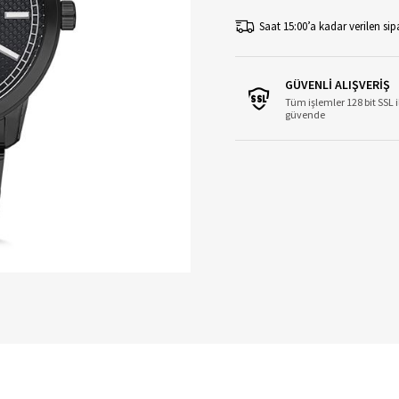
Saat 15:00’a kadar verilen sipa
GÜVENLİ ALIŞVERİŞ
Tüm işlemler 128 bit SSL i
güvende