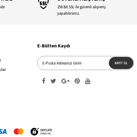
ade
256 Bit SSL ile güvenli alışveriş
yapabilirsiniz.
E-Bülten Kaydı
i
KAYIT OL
ular