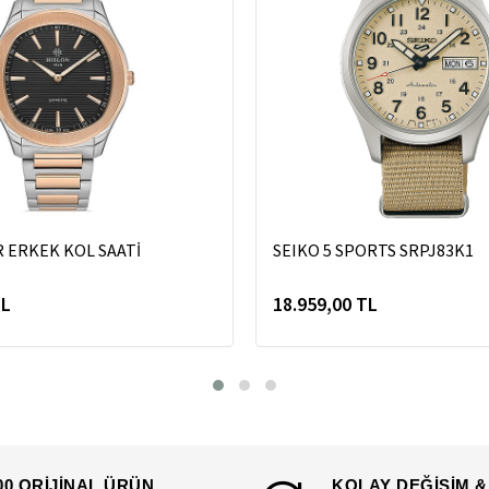
R ERKEK KOL SAATİ
SEIKO 5 SPORTS SRPJ83K1
TL
18.959,00 TL
00 ORİJİNAL ÜRÜN
KOLAY DEĞİŞİM &