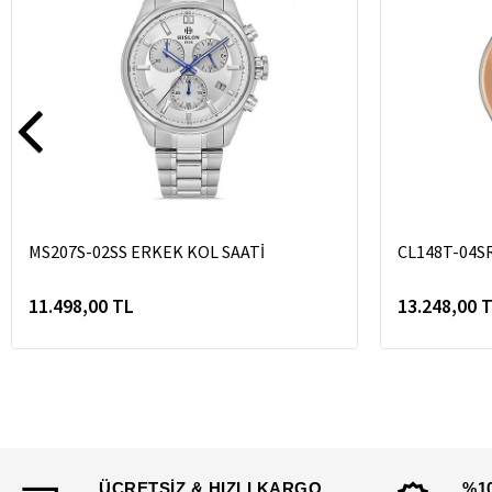
MS207S-02SS ERKEK KOL SAATİ
CL148T-04S
11.498,00 TL
13.248,00 
ÜCRETSİZ & HIZLI KARGO
%1