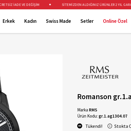
TSİZ İADE VE DEĞİŞİM
SİTEMİZDEN ALDIĞINIZ ÜRÜNLER 2 YIL GARANT
Erkek
Kadın
Swiss Made
Setler
Online Özel
Romanson gr.1.a
Marka
RMS
Ürün Kodu:
gr.1.ag1304.07
Tükendi!
Stokta 