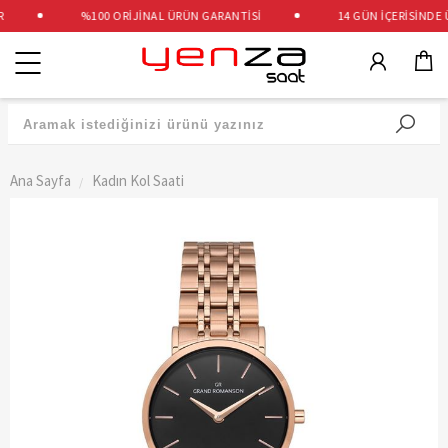
%100 ORİJİNAL ÜRÜN GARANTİSİ
14 GÜN İÇERİSİNDE ÜC
Kategoriler
Ana Sayfa
Kadın Kol Saati