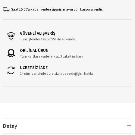
Saat 15:00’a kadar verilen siparişler aynı gün kargoya verilir.
GÜVENLİ ALIŞVERİŞ
Tüm işlemler 128 bit SSL ile güvende
ORİJİNAL ÜRÜN
Tüm kartlara vade farksız 3 taksit imkanı
ÜCRETSİZ İADE
14 gün içerisinde ücretsiz iade ve değişim hakkı
Detay