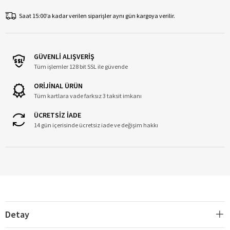
Saat 15:00’a kadar verilen siparişler aynı gün kargoya verilir.
GÜVENLİ ALIŞVERİŞ
Tüm işlemler 128 bit SSL ile güvende
ORİJİNAL ÜRÜN
Tüm kartlara vade farksız 3 taksit imkanı
ÜCRETSİZ İADE
14 gün içerisinde ücretsiz iade ve değişim hakkı
Detay