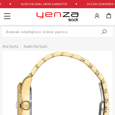
%100 ORİJİNAL ÜRÜN GARANTİSİ
14 GÜN İÇERİSİNDE ÜC
Kategoriler
Ana Sayfa
Kadın Kol Saati