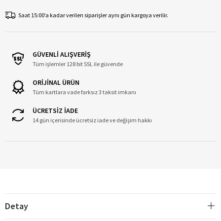
Saat 15:00’a kadar verilen siparişler aynı gün kargoya verilir.
GÜVENLİ ALIŞVERİŞ
Tüm işlemler 128 bit SSL ile güvende
ORİJİNAL ÜRÜN
Tüm kartlara vade farksız 3 taksit imkanı
ÜCRETSİZ İADE
14 gün içerisinde ücretsiz iade ve değişim hakkı
Detay