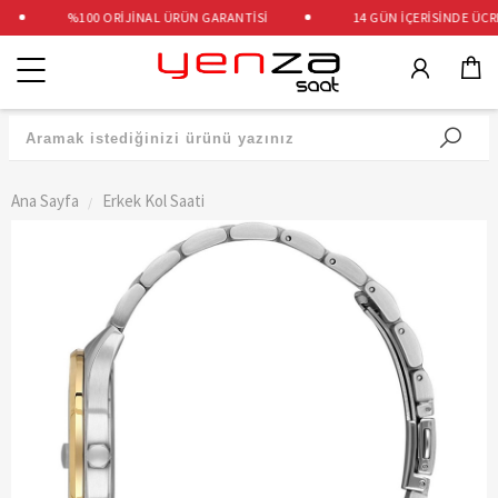
%100 ORİJİNAL ÜRÜN GARANTİSİ
14 GÜN İÇERİSİNDE ÜCRET
Kategoriler
Ana Sayfa
Erkek Kol Saati