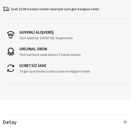
Saat 15:00’a kadar verilen siparişler aynı gün kargoya verilir.
GÜVENLİ ALIŞVERİŞ
Tüm işlemler 128 bit SSL ile güvende
ORİJİNAL ÜRÜN
Tüm kartlara vade farksız 3 taksit imkanı
ÜCRETSİZ İADE
14 gün içerisinde ücretsiz iade ve değişim hakkı
Detay