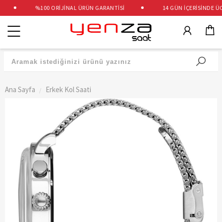
%100 ORİJİNAL ÜRÜN GARANTİSİ
14 GÜN İÇERİSİNDE ÜCR
Kategoriler
Ana Sayfa
Erkek Kol Saati