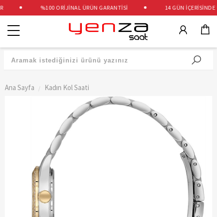
%100 ORİJİNAL ÜRÜN GARANTİSİ
14 GÜN İÇERİSİNDE Ü
Kategoriler
Ana Sayfa
Kadın Kol Saati