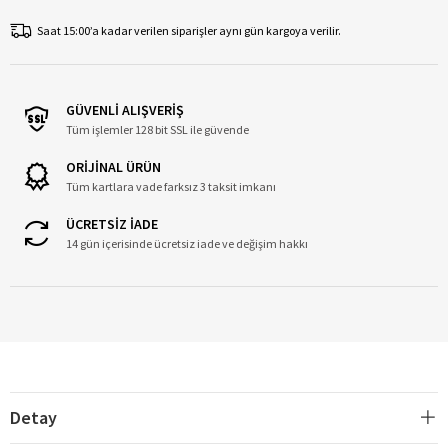
Saat 15:00’a kadar verilen siparişler aynı gün kargoya verilir.
GÜVENLİ ALIŞVERİŞ
Tüm işlemler 128 bit SSL ile güvende
ORİJİNAL ÜRÜN
Tüm kartlara vade farksız 3 taksit imkanı
ÜCRETSİZ İADE
14 gün içerisinde ücretsiz iade ve değişim hakkı
Detay