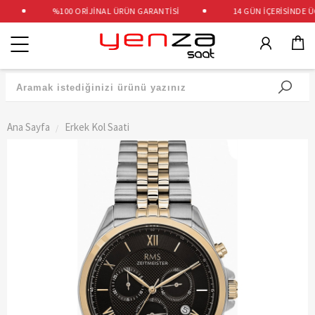
%100 ORİJİNAL ÜRÜN GARANTİSİ
14 GÜN İÇERİSİNDE ÜCR
Kategoriler
Ana Sayfa
Erkek Kol Saati