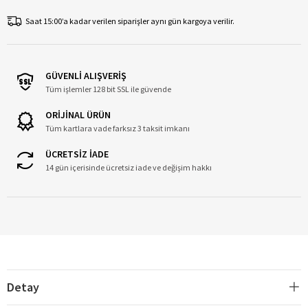
Saat 15:00’a kadar verilen siparişler aynı gün kargoya verilir.
GÜVENLİ ALIŞVERİŞ
Tüm işlemler 128 bit SSL ile güvende
ORİJİNAL ÜRÜN
Tüm kartlara vade farksız 3 taksit imkanı
ÜCRETSİZ İADE
14 gün içerisinde ücretsiz iade ve değişim hakkı
Detay