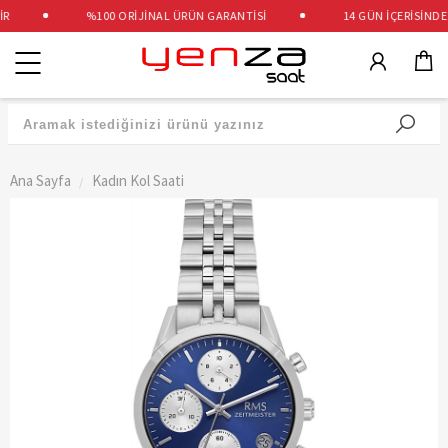
%100 ORİJİNAL ÜRÜN GARANTİSİ
14 GÜN İÇERİSİNDE Ü
Kategoriler
Ana Sayfa
Kadın Kol Saati