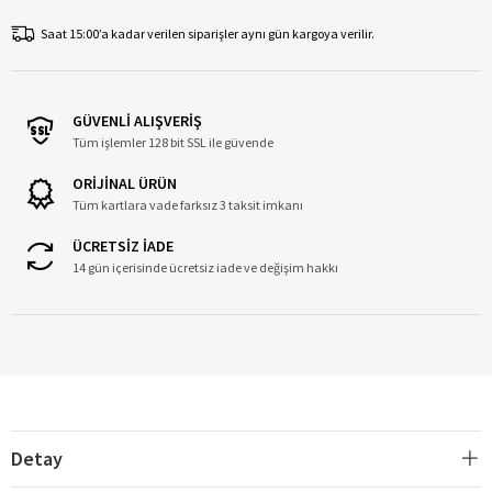
Saat 15:00’a kadar verilen siparişler aynı gün kargoya verilir.
GÜVENLİ ALIŞVERİŞ
Tüm işlemler 128 bit SSL ile güvende
ORİJİNAL ÜRÜN
Tüm kartlara vade farksız 3 taksit imkanı
ÜCRETSİZ İADE
14 gün içerisinde ücretsiz iade ve değişim hakkı
Detay