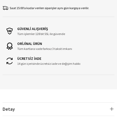
Saat 15:00’a kadar verilen siparişler aynı gün kargoya verilir.
GÜVENLİ ALIŞVERİŞ
Tüm işlemler 128 bit SSL ile güvende
ORİJİNAL ÜRÜN
Tüm kartlara vade farksız 3 taksit imkanı
ÜCRETSİZ İADE
14 gün içerisinde ücretsiz iade ve değişim hakkı
Detay