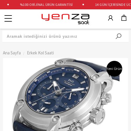
%100 ORİJİNAL ÜRÜN GARANTİSİ
14 GÜN İÇERİSİNDE ÜCRE
Kategoriler
Ana Sayfa
Erkek Kol Saati
Yeni Ürün