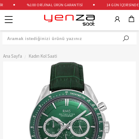
%100 ORİJİNAL ÜRÜN GARANTİSİ
14 GÜN İÇERİSİNDE Ü
Kategoriler
Ana Sayfa
Kadın Kol Saati