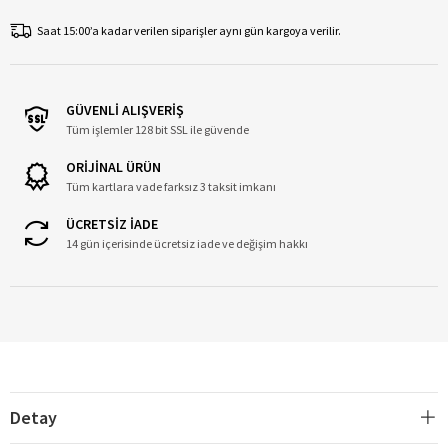
Saat 15:00’a kadar verilen siparişler aynı gün kargoya verilir.
GÜVENLİ ALIŞVERİŞ
Tüm işlemler 128 bit SSL ile güvende
ORİJİNAL ÜRÜN
Tüm kartlara vade farksız 3 taksit imkanı
ÜCRETSİZ İADE
14 gün içerisinde ücretsiz iade ve değişim hakkı
Detay