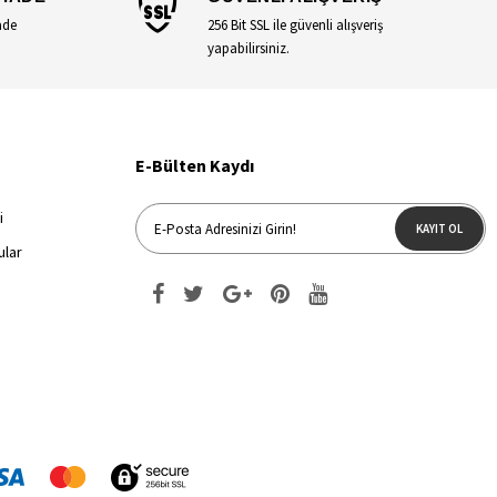
ade
256 Bit SSL ile güvenli alışveriş
yapabilirsiniz.
E-Bülten Kaydı
i
KAYIT OL
ular