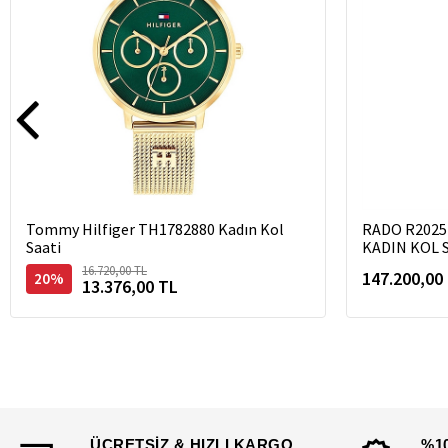
Tommy Hilfiger TH1782880 Kadın Kol
RADO R2025
Saati
KADIN KOL S
16.720,00 TL
147.200,00
20%
13.376,00 TL
ÜCRETSİZ & HIZLI KARGO
%1