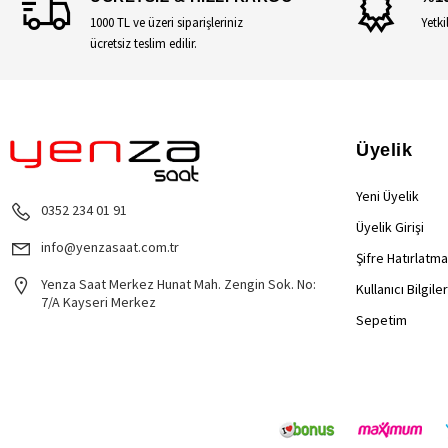
1000 TL ve üzeri siparişleriniz
Yetki
ücretsiz teslim edilir.
Üyelik
Yeni Üyelik
0352 234 01 91
Üyelik Girişi
info@yenzasaat.com.tr
Şifre Hatırlatma
Yenza Saat Merkez Hunat Mah. Zengin Sok. No:
Kullanıcı Bilgile
7/A Kayseri Merkez
Sepetim