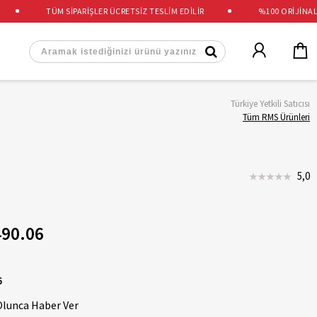
TÜM SİPARİŞLER ÜCRETSİZ TESLİM EDİLİR
%100 ORİJİNAL ÜR
Türkiye Yetkili Satıcısı
Tüm RMS Ürünleri
5,0
90.06
6
Olunca Haber Ver