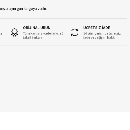
rişler aynı gün kargoya verilir.
ORİJİNAL ÜRÜN
ÜCRETSİZ İADE
le
Tüm kartlara vade farksız 3
14 gün içerisinde ücretsiz
taksit imkanı
iade ve değişim hakkı