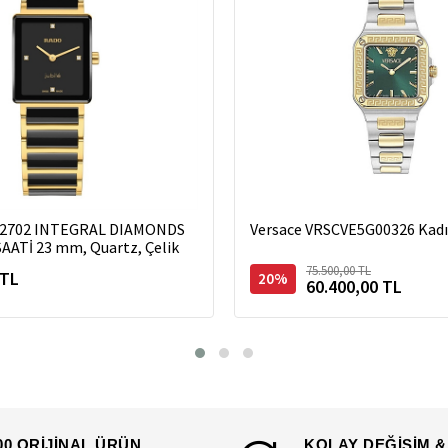
2702 INTEGRAL DIAMONDS
Versace VRSCVE5G00326 Kadı
AATİ 23 mm, Quartz, Çelik
75.500,00 TL
 TL
20%
60.400,00 TL
00 ORİJİNAL ÜRÜN
KOLAY DEĞİŞİM &