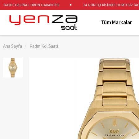
100 ORİJİNAL ÜRÜN GARANTİSİ
14 GÜN İÇERİSİNDE ÜCRETSİZ İADE V
Tüm Markalar
Ana Sayfa
Kadın Kol Saati