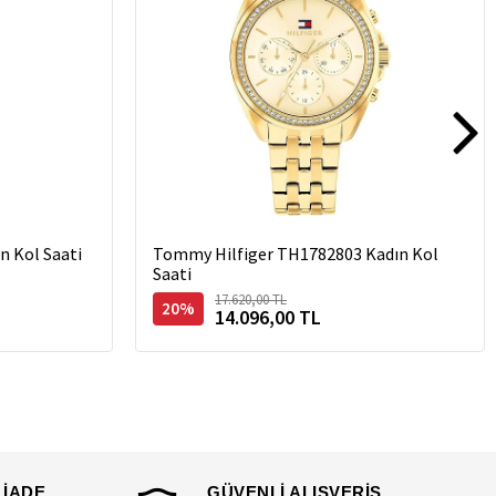
n Kol Saati
Tommy Hilfiger TH1782803 Kadın Kol
Saati
17.620,00 TL
20%
14.096,00 TL
 İADE
GÜVENLİ ALIŞVERİŞ