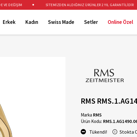
E DEĞİŞİM
SİTEMİZDEN ALDIĞINIZ ÜRÜNLER 2 YIL GARANTİLİDİR
Erkek
Kadın
Swiss Made
Setler
Online Özel
RMS RMS.1.AG14
Marka
RMS
Ürün Kodu:
RMS.1.AG1490.0
Tükendi!
Stokta 