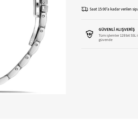
Saat 15:00’a kadar verilen sipa
GÜVENLİ ALIŞVERİŞ
Tüm işlemler 128 bit SSL i
güvende