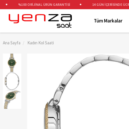
%100 ORİJİNAL ÜRÜN GARANTİSİ
14 GÜN İÇERİSİNDE ÜCRETS
Tüm Markalar
Ana Sayfa
Kadın Kol Saati