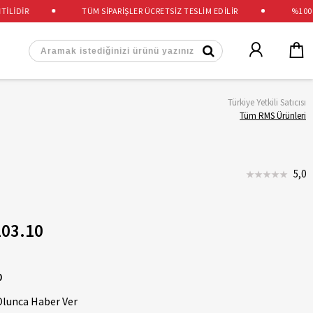
İDİR
TÜM SİPARİŞLER ÜCRETSİZ TESLİM EDİLİR
%100 OR
Türkiye Yetkili Satıcısı
Tüm RMS Ürünleri
5,0
03.10
0
Olunca Haber Ver