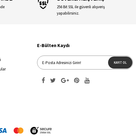
ade
256 Bit SSL ile güvenli alışveriş
yapabilirsiniz.
E-Bülten Kaydı
i
KAYIT OL
ular