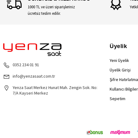
1000 TL ve üzeri siparişleriniz
Yetki
ücretsiz teslim edilir.
Üyelik
Yeni Üyelik
0352 234 01 91
Üyelik Girişi
info@yenzasaat.com.tr
Şifre Hatırlatma
Yenza Saat Merkez Hunat Mah. Zengin Sok. No:
Kullanıcı Bilgile
7/A Kayseri Merkez
Sepetim