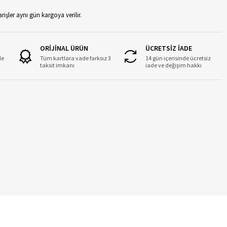
rişler aynı gün kargoya verilir.
ORİJİNAL ÜRÜN
ÜCRETSİZ İADE
le
Tüm kartlara vade farksız 3
14 gün içerisinde ücretsiz
taksit imkanı
iade ve değişim hakkı