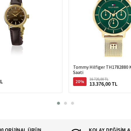
Tommy Hilfiger TH1782880 K
Saati
16.720,00 TL
TL
20%
13.376,00 TL
00 ORİJİNAL ÜRÜN
KOLAY DEĞİŞİM &