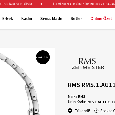
İZ İADE VE DEĞİŞİM
SİTEMİZDEN ALDIĞINIZ ÜRÜNLER 2 YIL GARANTİL
Erkek
Kadın
Swiss Made
Setler
Online Özel
Yeni Ürün
RMS RMS.1.AG11
Marka
RMS
Ürün Kodu:
RMS.1.AG1103.1
Tükendi!
Stokta 