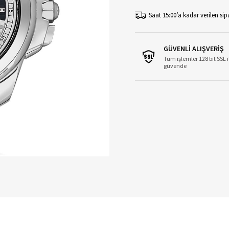
Saat 15:00’a kadar verilen sipa
GÜVENLİ ALIŞVERİŞ
Tüm işlemler 128 bit SSL i
güvende