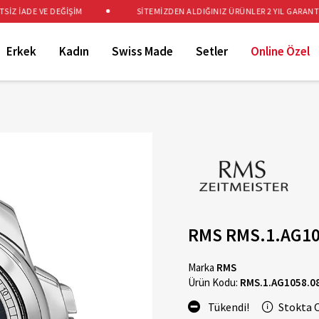
 İADE VE DEĞİŞİM
SİTEMİZDEN ALDIĞINIZ ÜRÜNLER 2 YIL GARANTİLİD
Erkek
Kadın
Swiss Made
Setler
Online Özel
RMS RMS.1.AG10
Marka
RMS
Ürün Kodu:
RMS.1.AG1058.0
Tükendi!
Stokta 