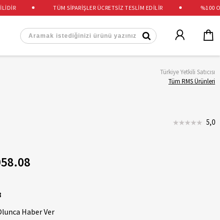
İR
TÜM SİPARİŞLER ÜCRETSİZ TESLİM EDİLİR
%100 ORİJ
Türkiye Yetkili Satıcısı
Tüm RMS Ürünleri
5,0
58.08
8
Olunca Haber Ver