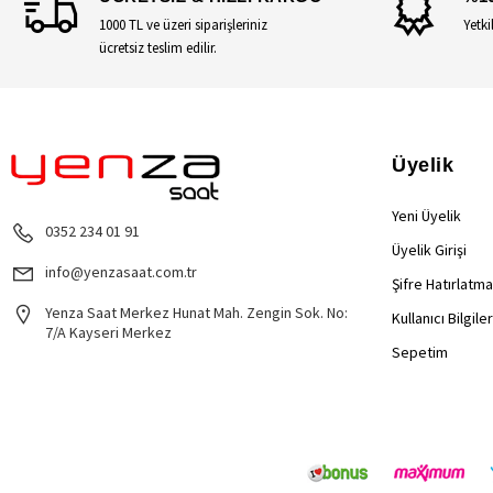
1000 TL ve üzeri siparişleriniz
Yetki
ücretsiz teslim edilir.
Üyelik
Yeni Üyelik
0352 234 01 91
Üyelik Girişi
info@yenzasaat.com.tr
Şifre Hatırlatma
Yenza Saat Merkez Hunat Mah. Zengin Sok. No:
Kullanıcı Bilgile
7/A Kayseri Merkez
Sepetim