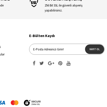
ade
256 Bit SSL ile güvenli alışveriş
yapabilirsiniz.
E-Bülten Kaydı
i
KAYIT OL
ular