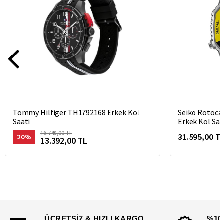
Tommy Hilfiger TH1792168 Erkek Kol
Seiko Rotoc
Saati
Erkek Kol Sa
16.740,00 TL
31.595,00 
20%
13.392,00 TL
ÜCRETSİZ & HIZLI KARGO
%1