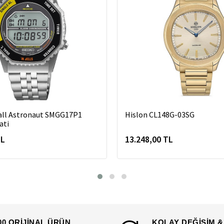
all Astronaut SMGG17P1
Hislon CL148G-03SG
ati
TL
13.248,00 TL
00 ORİJİNAL ÜRÜN
KOLAY DEĞİŞİM &