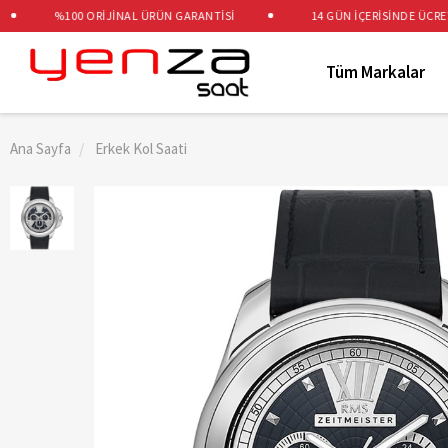
%100 ORİJİNAL ÜRÜN GARANTİSİ
14 GÜN İÇERİSİNDE ÜCRETSİZ
Tüm Markalar
Ana Sayfa
Erkek Kol Saati