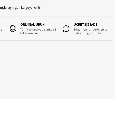
rişler aynı gün kargoya verilir.
ORİJİNAL ÜRÜN
ÜCRETSİZ İADE
le
Tüm kartlara vade farksız 3
14 gün içerisinde ücretsiz
taksit imkanı
iade ve değişim hakkı