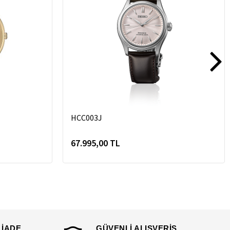
HCC003J
67.995,00 TL
 İADE
GÜVENLİ ALIŞVERİŞ