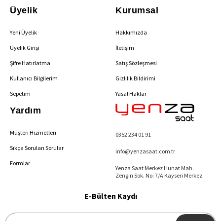
Üyelik
Kurumsal
Yeni Üyelik
Hakkımızda
Üyelik Girişi
İletişim
Şifre Hatırlatma
Satış Sözleşmesi
Kullanıcı Bilgilerim
Gizlilik Bildirimi
Sepetim
Yasal Haklar
Yardım
Müşteri Hizmetleri
0352 234 01 91
Sıkça Sorulan Sorular
info@yenzasaat.com.tr
Formlar
Yenza Saat Merkez Hunat Mah.
Zengin Sok. No: 7/A Kayseri Merkez
E-Bülten Kaydı