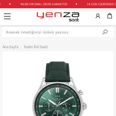
%100 ORİJİNAL ÜRÜN GARANTİSİ
14 GÜN İÇERİSİNDE ÜC
Kategoriler
Ana Sayfa
Kadın Kol Saati