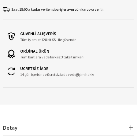
Saat 15:00’a kadar verilen siparişler aynı gün kargoya verilir.
GÜVENLİ ALIŞVERİŞ
Tüm işlemler 128 bit SSL ile güvende
ORİJİNAL ÜRÜN
Tüm kartlara vade farksız 3 taksit imkanı
ÜCRETSİZ İADE
14 gün içerisinde ücretsiz iade ve değişim hakkı
Detay