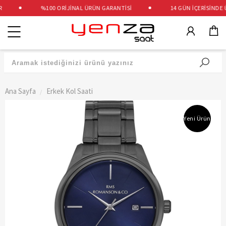
%100 ORİJİNAL ÜRÜN GARANTİSİ
14 GÜN İÇERİSİNDE Ü
Kategoriler
Ana Sayfa
Erkek Kol Saati
Yeni Ürün