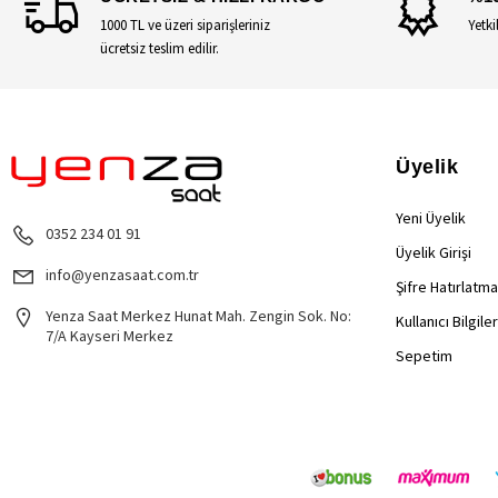
1000 TL ve üzeri siparişleriniz
Yetki
ücretsiz teslim edilir.
Üyelik
Yeni Üyelik
0352 234 01 91
Üyelik Girişi
info@yenzasaat.com.tr
Şifre Hatırlatma
Yenza Saat Merkez Hunat Mah. Zengin Sok. No:
Kullanıcı Bilgile
7/A Kayseri Merkez
Sepetim