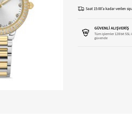
Saat 15:00’a kadar verilen sipa
GÜVENLİ ALIŞVERİŞ
Tüm işlemler 128 bit SSL i
güvende