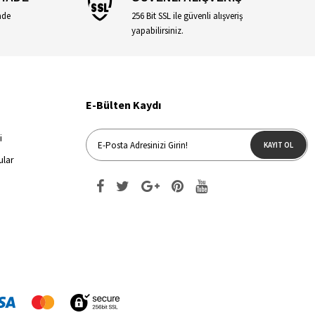
ade
256 Bit SSL ile güvenli alışveriş
yapabilirsiniz.
E-Bülten Kaydı
i
KAYIT OL
ular