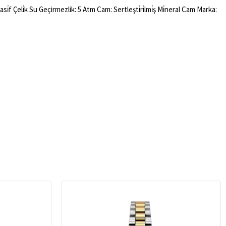
Çeli̇k Su Geçirmezlik: 5 Atm Cam: Sertleşti̇ri̇lmi̇ş Mi̇neral Cam Marka: