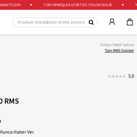
NTİLİDİR
TÜM SİPARİŞLER ÜCRETSİZ TESLİM EDİLİR
%100
Türkiye Yetkili Satıcısı
Tüm RMS Ürünleri
5,0
0 RMS
0
Olunca Haber Ver