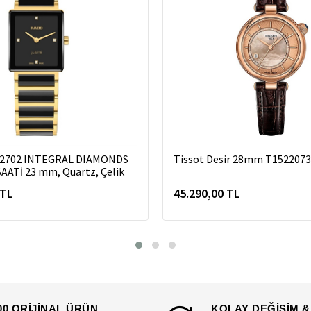
2702 INTEGRAL DIAMONDS
Tissot Desir 28mm T152207
AATİ 23 mm, Quartz, Çelik
 TL
45.290,00 TL
00 ORİJİNAL ÜRÜN
KOLAY DEĞİŞİM &