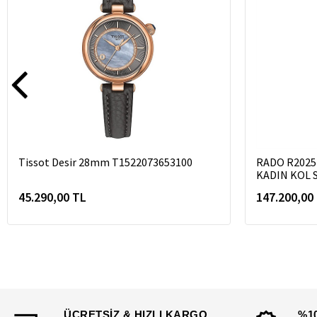
Tissot Desir 28mm T1522073653100
RADO R2025
KADIN KOL S
45.290,00 TL
147.200,00
ÜCRETSİZ & HIZLI KARGO
%1