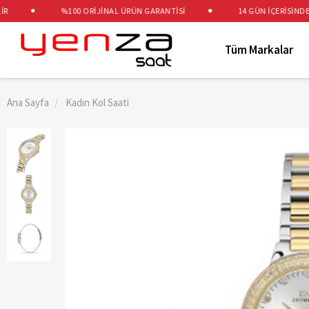
%100 ORİJİNAL ÜRÜN GARANTİSİ
14 GÜN İÇERİSİNDE ÜC
Tüm Markalar
Ana Sayfa
Kadın Kol Saati