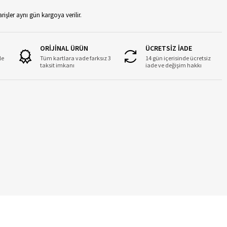
rişler aynı gün kargoya verilir.
ORİJİNAL ÜRÜN
ÜCRETSİZ İADE
le
Tüm kartlara vade farksız 3
14 gün içerisinde ücretsiz
taksit imkanı
iade ve değişim hakkı