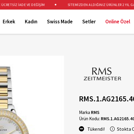
RETSİZ İADE VE DEĞİŞİM
SİTEMİZDEN ALDIĞINIZ ÜRÜNLER 2 YIL GARA
Erkek
Kadın
Swiss Made
Setler
Online Özel
RMS.1.AG2165.4
Marka
RMS
Ürün Kodu:
RMS.1.AG2165.4
Tükendi!
Stokta 