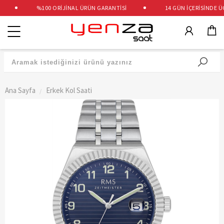
%100 ORİJİNAL ÜRÜN GARANTİSİ
14 GÜN İÇERİSİNDE ÜCR
Kategoriler
Ana Sayfa
Erkek Kol Saati