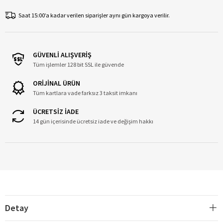
Saat 15:00’a kadar verilen siparişler aynı gün kargoya verilir.
GÜVENLİ ALIŞVERİŞ
Tüm işlemler 128 bit SSL ile güvende
ORİJİNAL ÜRÜN
Tüm kartlara vade farksız 3 taksit imkanı
ÜCRETSİZ İADE
14 gün içerisinde ücretsiz iade ve değişim hakkı
Detay