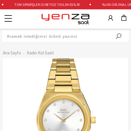
TÜM SİPARİŞLER ÜCRETSİZ TESLİM EDİLİR
%100 ORİJİNAL ÜRÜ
Kategoriler
Ana Sayfa
Kadın Kol Saati