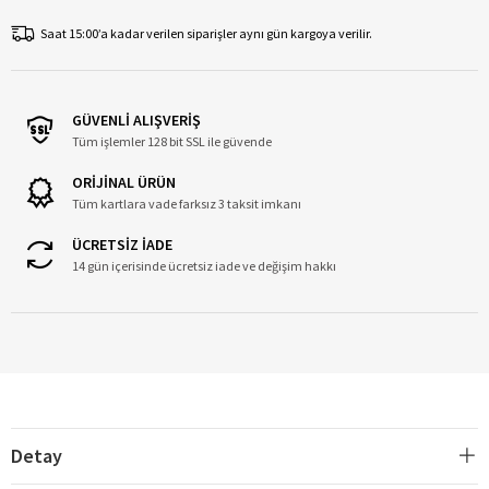
Saat 15:00’a kadar verilen siparişler aynı gün kargoya verilir.
GÜVENLİ ALIŞVERİŞ
Tüm işlemler 128 bit SSL ile güvende
ORİJİNAL ÜRÜN
Tüm kartlara vade farksız 3 taksit imkanı
ÜCRETSİZ İADE
14 gün içerisinde ücretsiz iade ve değişim hakkı
Detay