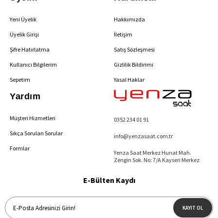
Yeni Üyelik
Hakkımızda
Üyelik Girişi
İletişim
Şifre Hatırlatma
Satış Sözleşmesi
Kullanıcı Bilgilerim
Gizlilik Bildirimi
Sepetim
Yasal Haklar
Yardım
Müşteri Hizmetleri
0352 234 01 91
Sıkça Sorulan Sorular
info@yenzasaat.com.tr
Formlar
Yenza Saat Merkez Hunat Mah.
Zengin Sok. No: 7/A Kayseri Merkez
E-Bülten Kaydı
KAYIT OL