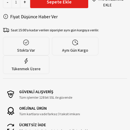
-
+
Sepete Ekle
EKLE
Fiyat Düşünce Haber Ver
Saat 15:00’a kadar verilen siparişler aynı gün kargoya verilir.
Stokta Var
Aynı Gün Kargo
Tükenmek Üzere
GÜVENLİ ALIŞVERİŞ
Tüm işlemler 128 bit SSL ile güvende
ORİJİNAL ÜRÜN
Tüm kartlara vade farksız 3 taksit imkanı
ÜCRETSİZ İADE