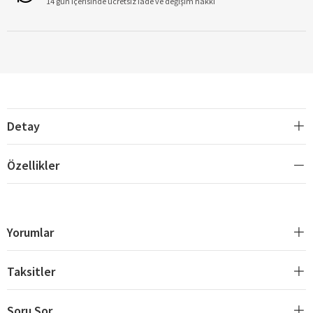
14 gün içerisinde ücretsiz iade ve değişim hakkı
Detay
Özellikler
Yorumlar
Taksitler
Soru Sor