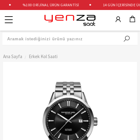
%100 ORİJİNAL ÜRÜN GARANTİSİ
14 GÜN İÇERİSİNDE ÜCR
Kategoriler
Ana Sayfa
Erkek Kol Saati