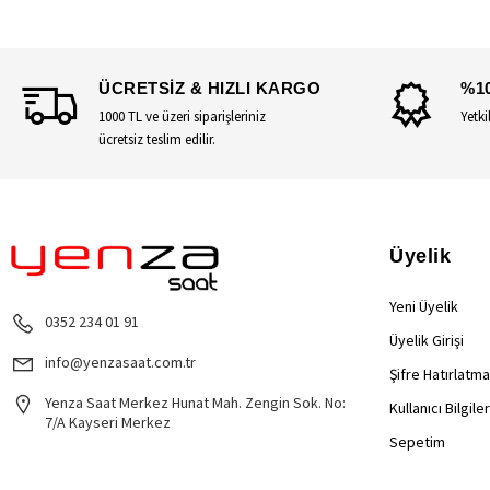
ÜCRETSİZ & HIZLI KARGO
%1
1000 TL ve üzeri siparişleriniz
Yetki
ücretsiz teslim edilir.
Üyelik
Yeni Üyelik
0352 234 01 91
Üyelik Girişi
info@yenzasaat.com.tr
Şifre Hatırlatma
Yenza Saat Merkez Hunat Mah. Zengin Sok. No:
Kullanıcı Bilgile
7/A Kayseri Merkez
Sepetim