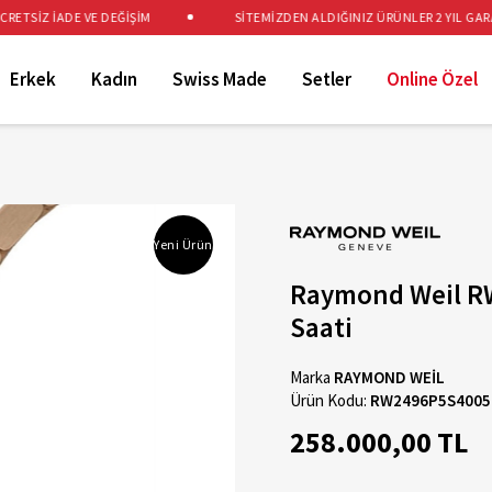
TSİZ İADE VE DEĞİŞİM
SİTEMİZDEN ALDIĞINIZ ÜRÜNLER 2 YIL GARANT
Erkek
Kadın
Swiss Made
Setler
Online Özel
Yeni Ürün
Raymond Weil RW
Saati
Marka
RAYMOND WEİL
Ürün Kodu:
RW2496P5S4005
258.000,00 TL