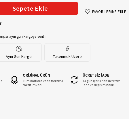
Sepete Ekle
FAVORİLERİME EKLE
r
rişler aynı gün kargoya verilir.
Aynı Gün Kargo
Tükenmek Üzere
ORİJİNAL ÜRÜN
ÜCRETSİZ İADE
le
Tüm kartlara vade farksız 3
14 gün içerisinde ücretsiz
taksit imkanı
iade ve değişim hakkı