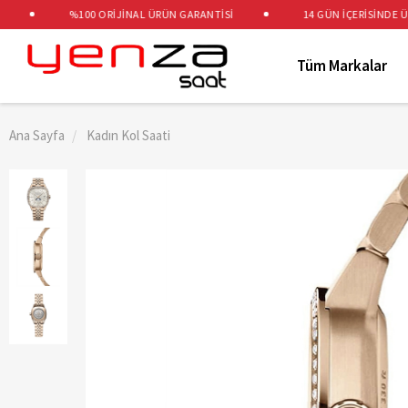
%100 ORİJİNAL ÜRÜN GARANTİSİ
14 GÜN İÇERİSİNDE ÜCRE
Tüm Markalar
Ana Sayfa
Kadın Kol Saati