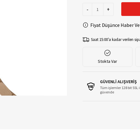
-
+
Fiyat Düşünce Haber Ve
Saat 15:00’a kadar verilen sipa
Stokta Var
GÜVENLİ ALIŞVERİŞ
Tüm işlemler 128 bit SSL i
güvende