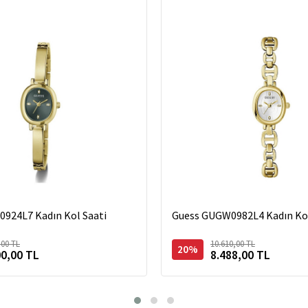
924L7 Kadın Kol Saati
Guess GUGW0982L4 Kadın Kol
,00 TL
10.610,00 TL
20%
00,00 TL
8.488,00 TL