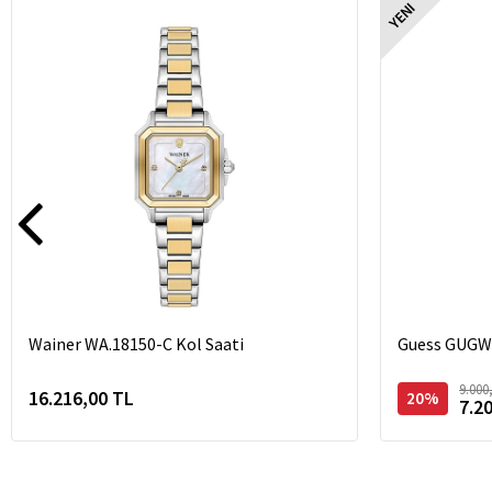
YENI
Wainer WA.18150-C Kol Saati
Guess GUGW0
9.000
16.216,00 TL
20%
7.2