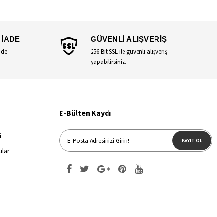
 İADE
GÜVENLİ ALIŞVERİŞ
ade
256 Bit SSL ile güvenli alışveriş
yapabilirsiniz.
E-Bülten Kaydı
i
KAYIT OL
ular