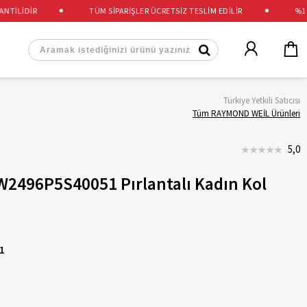
İLİDİR
TÜM SİPARİŞLER ÜCRETSİZ TESLİM EDİLİR
%100 
Türkiye Yetkili Satıcısı
Tüm RAYMOND WEİL Ürünleri
5,0
2496P5S40051 Pırlantalı Kadın Kol
1