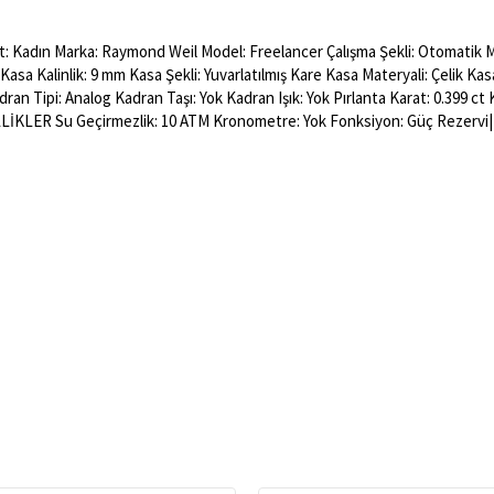
: Kadın Marka: Raymond Weil Model: Freelancer Çalışma Şekli: Otomatik Ma
asa Kalinlik: 9 mm Kasa Şekli: Yuvarlatılmış Kare Kasa Materyali: Çelik Kas
an Tipi: Analog Kadran Taşı: Yok Kadran Işık: Yok Pırlanta Karat: 0.399 
İKLER Su Geçirmezlik: 10 ATM Kronometre: Yok Fonksiyon: Güç Rezervi|