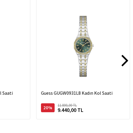
 Saati
Guess GUGW0931L8 Kadın Kol Saati
11.800,00 TL
20%
9.440,00 TL