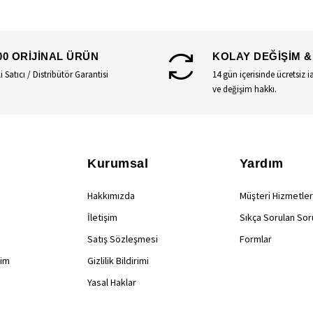
00 ORİJİNAL ÜRÜN
KOLAY DEĞİŞİM &
li Satıcı / Distribütör Garantisi
14 gün içerisinde ücretsiz i
ve değişim hakkı.
Kurumsal
Yardım
Hakkımızda
Müşteri Hizmetler
İletişim
Sıkça Sorulan Sor
Satış Sözleşmesi
Formlar
rim
Gizlilik Bildirimi
Yasal Haklar