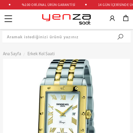
%100 ORİJİNAL ÜRÜN GARANTİSİ
14 GÜN İÇERİSİNDE ÜCR
Kategoriler
Ana Sayfa
Erkek Kol Saati