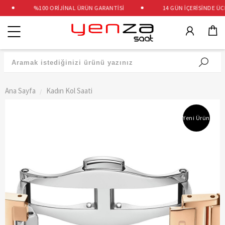
%100 ORİJİNAL ÜRÜN GARANTİSİ
14 GÜN İÇERİSİNDE ÜCRE
Kategoriler
Ana Sayfa
Kadın Kol Saati
Yeni Ürün