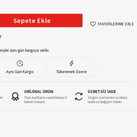
Sepete Ekle
FAVORİLERİME EKLE
r
rişler aynı gün kargoya verilir.
Aynı Gün Kargo
Tükenmek Üzere
ORİJİNAL ÜRÜN
ÜCRETSİZ İADE
le
Tüm kartlara vade farksız 3
14 gün içerisinde ücretsiz
taksit imkanı
iade ve değişim hakkı