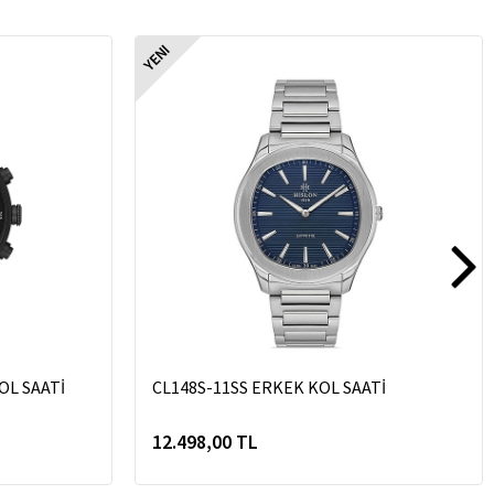
YENI
OL SAATİ
CL148S-11SS ERKEK KOL SAATİ
12.498,00 TL