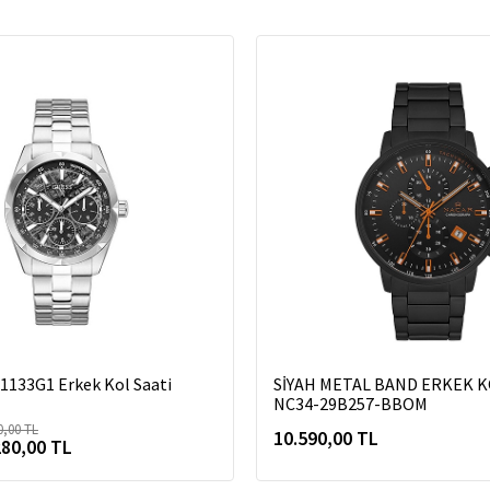
133G1 Erkek Kol Saati
SİYAH METAL BAND ERKEK K
NC34-29B257-BBOM
0,00 TL
10.590,00 TL
280,00 TL