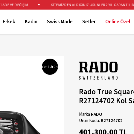
E VE DEĞİŞİM
SİTEMİZDEN ALDIĞINIZ ÜRÜNLER 2 YIL GARANTİLİDİR
Erkek
Kadın
Swiss Made
Setler
Online Özel
Yeni Ürün
Rado True Squar
R27124702 Kol S
Marka
RADO
Ürün Kodu:
R27124702
401.300,00 TL