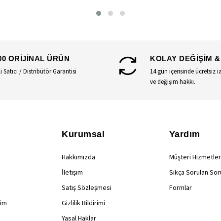
00 ORİJİNAL ÜRÜN
KOLAY DEĞİŞİM &
li Satıcı / Distribütör Garantisi
14 gün içerisinde ücretsiz i
ve değişim hakkı.
Kurumsal
Yardım
Hakkımızda
Müşteri Hizmetler
İletişim
Sıkça Sorulan Sor
Satış Sözleşmesi
Formlar
rim
Gizlilik Bildirimi
Yasal Haklar