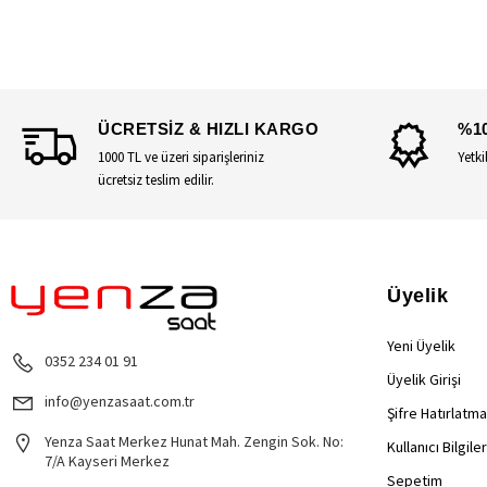
ÜCRETSİZ & HIZLI KARGO
%1
1000 TL ve üzeri siparişleriniz
Yetki
ücretsiz teslim edilir.
Üyelik
Yeni Üyelik
0352 234 01 91
Üyelik Girişi
info@yenzasaat.com.tr
Şifre Hatırlatma
Yenza Saat Merkez Hunat Mah. Zengin Sok. No:
Kullanıcı Bilgile
7/A Kayseri Merkez
Sepetim