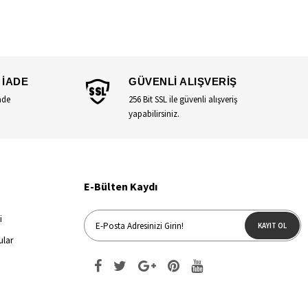
 İADE
GÜVENLİ ALIŞVERİŞ
ade
256 Bit SSL ile güvenli alışveriş
yapabilirsiniz.
E-Bülten Kaydı
i
KAYIT OL
ular