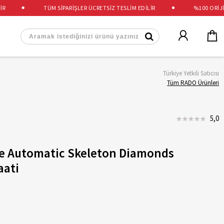
TÜM SİPARİŞLER ÜCRETSİZ TESLİM EDİLİR
%100 ORİJİNAL
Türkiye Yetkili Satıcısı
Tüm RADO Ürünleri
5,0
e Automatic Skeleton Diamonds
aati