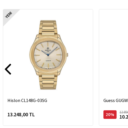
YENI
Hislon CL148G-03SG
Guess GUGW1
12.85
13.248,00 TL
20%
10.