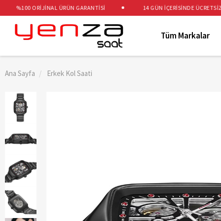
%100 ORİJİNAL ÜRÜN GARANTİSİ
14 GÜN İÇERİSİNDE ÜCRETSİZ İAD
Tüm Markalar
Ana Sayfa
Erkek Kol Saati