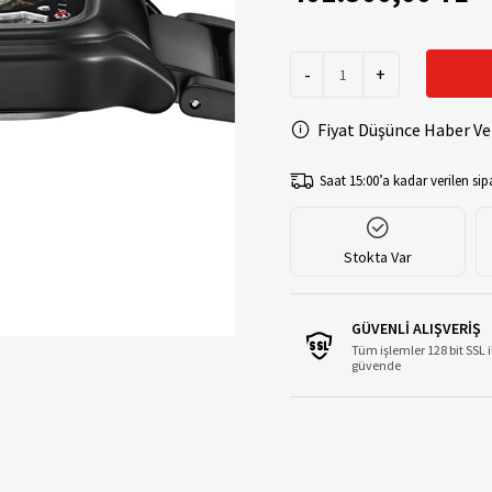
-
+
Fiyat Düşünce Haber Ve
Saat 15:00’a kadar verilen sipa
Stokta Var
GÜVENLİ ALIŞVERİŞ
Tüm işlemler 128 bit SSL i
güvende