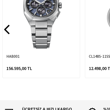
HAB001
CL148S-11S
156.595,00 TL
12.498,00 
ÜCRETSİZ & HIZLI KARGO
%1