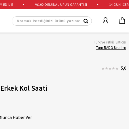
DİLİR
%100 ORİJİNAL ÜRÜN GARANTİSİ
14 GÜN İÇERİSİ
Türkiye Yetkili Satıcısı
Tüm RADO Ürünleri
5,0
Erkek Kol Saati
Olunca Haber Ver