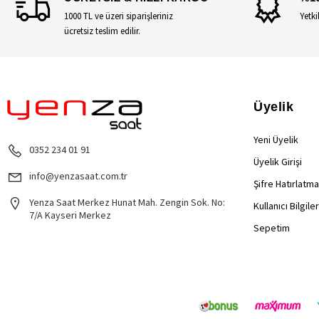
1000 TL ve üzeri siparişleriniz
Yetki
ücretsiz teslim edilir.
Üyelik
Yeni Üyelik
0352 234 01 91
Üyelik Girişi
info@yenzasaat.com.tr
Şifre Hatırlatma
Yenza Saat Merkez Hunat Mah. Zengin Sok. No:
Kullanıcı Bilgile
7/A Kayseri Merkez
Sepetim