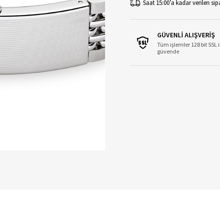
Saat 15:00’a kadar verilen sipa
GÜVENLİ ALIŞVERİŞ
Tüm işlemler 128 bit SSL i
güvende