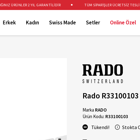
IZ ÜRÜNLER 2 YIL GARANTİLİDİR
TÜM SİPARİŞLER ÜCRETSİZ TESLİM E
Erkek
Kadın
Swiss Made
Setler
Online Özel
Rado R33100103 
Marka
RADO
Ürün Kodu:
R33100103
Tükendi!
Stokta 