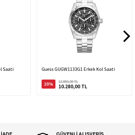
 Saati
Guess GUGW1133G1 Erkek Kol Saati
12.850,00 TL
20%
10.280,00 TL
 İADE
GÜVENLİ ALIŞVERİŞ