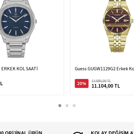
S ERKEK KOL SAATİ
Guess GUGW1129G2 Erkek Kol
13.880,00 TL
TL
20%
11.104,00 TL
00 ORİJİNAL ÜRÜN
KOLAY DEĞİŞİM &