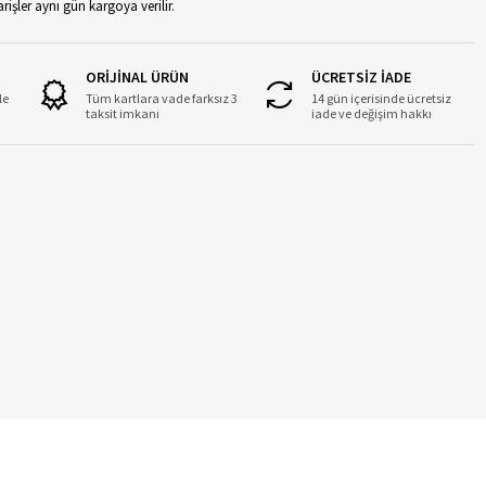
rişler aynı gün kargoya verilir.
ORİJİNAL ÜRÜN
ÜCRETSİZ İADE
le
Tüm kartlara vade farksız 3
14 gün içerisinde ücretsiz
taksit imkanı
iade ve değişim hakkı