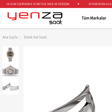
14 GÜN İÇERİSİNDE ÜCRETSİZ İADE VE DEĞİŞİM
SİTEMİZDEN ALDIĞIN
Tüm Markalar
Ana Sayfa
Erkek Kol Saati