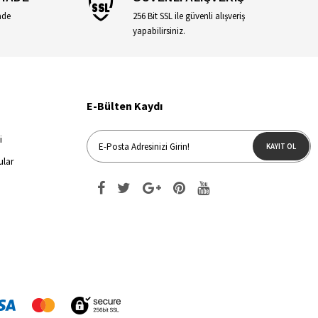
ade
256 Bit SSL ile güvenli alışveriş
yapabilirsiniz.
E-Bülten Kaydı
i
KAYIT OL
ular