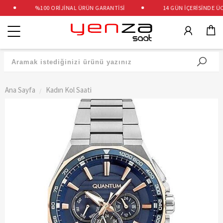
%100 ORİJİNAL ÜRÜN GARANTİSİ
14 GÜN İÇERİSİNDE ÜCR
Kategoriler
Ana Sayfa
Kadın Kol Saati