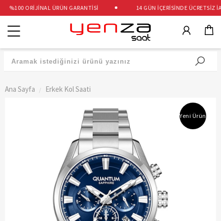
%100 ORİJİNAL ÜRÜN GARANTİSİ
14 GÜN İÇERİSİNDE ÜCRETSİZ İAD
Kategoriler
Ana Sayfa
Erkek Kol Saati
Yeni Ürün