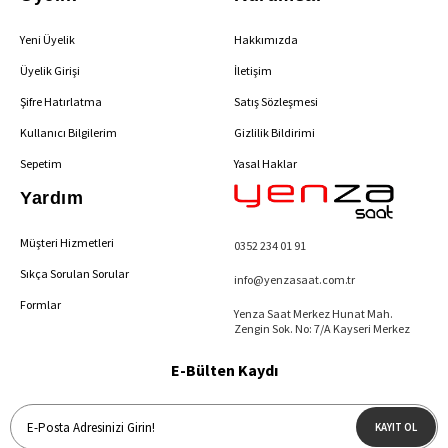
Yeni Üyelik
Hakkımızda
Üyelik Girişi
İletişim
Şifre Hatırlatma
Satış Sözleşmesi
Kullanıcı Bilgilerim
Gizlilik Bildirimi
Sepetim
Yasal Haklar
Yardım
Müşteri Hizmetleri
0352 234 01 91
Sıkça Sorulan Sorular
info@yenzasaat.com.tr
Formlar
Yenza Saat Merkez Hunat Mah.
Zengin Sok. No: 7/A Kayseri Merkez
E-Bülten Kaydı
KAYIT OL