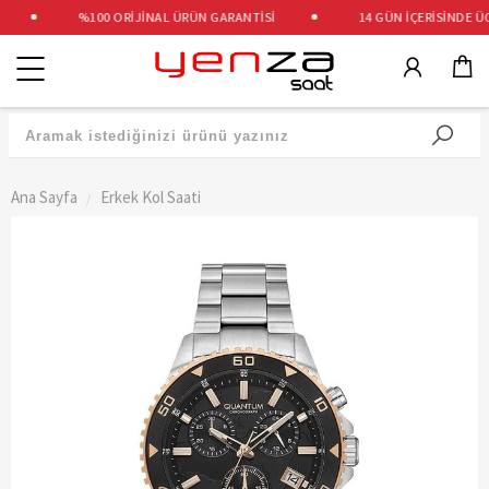
%100 ORİJİNAL ÜRÜN GARANTİSİ
14 GÜN İÇERİSİNDE ÜCR
Kategoriler
Ana Sayfa
Erkek Kol Saati