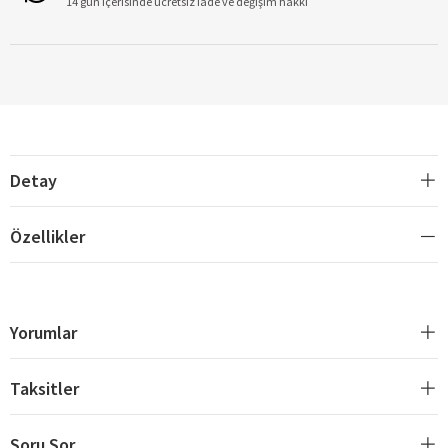
14 gün içerisinde ücretsiz iade ve değişim hakkı
Detay
Özellikler
Yorumlar
Taksitler
Soru Sor