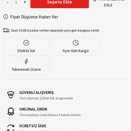
-
+
Sepete Ekle
EKLE
Fiyat Düşünce Haber Ver
Saat 15:00’a kadar verilen siparişler aynı gün kargoya verilir.
Stokta Var
Aynı Gün Kargo
Tükenmek Üzere
GÜVENLİ ALIŞVERİŞ
Tüm işlemler 128 bit SSL ile güvende
ORİJİNAL ÜRÜN
Tüm kartlara vade farksız 3 taksit imkanı
ÜCRETSİZ İADE