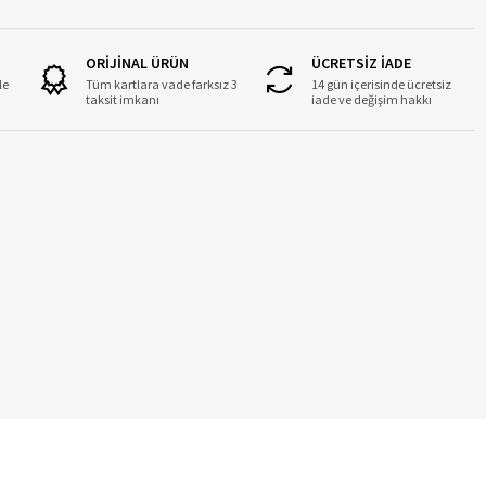
ORİJİNAL ÜRÜN
ÜCRETSİZ İADE
le
Tüm kartlara vade farksız 3
14 gün içerisinde ücretsiz
taksit imkanı
iade ve değişim hakkı