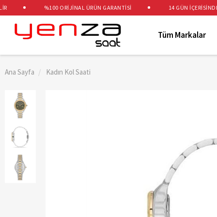
%100 ORİJİNAL ÜRÜN GARANTİSİ
14 GÜN İÇERİSİNDE Ü
Tüm Markalar
Ana Sayfa
Kadın Kol Saati