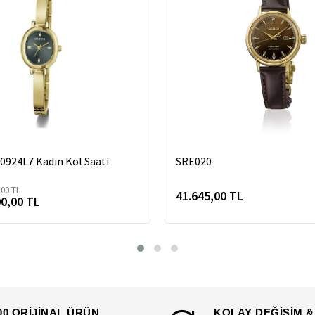
924L7 Kadın Kol Saati
SRE020
,00 TL
41.645,00 TL
00,00 TL
00 ORİJİNAL ÜRÜN
KOLAY DEĞİŞİM &