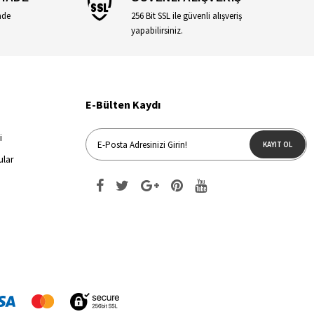
ade
256 Bit SSL ile güvenli alışveriş
yapabilirsiniz.
E-Bülten Kaydı
i
KAYIT OL
ular