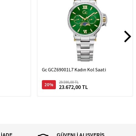
Gc GCZ69001L7 Kadın Kol Saati
29.590,00 TL
20%
23.672,00 TL
 İADE
GÜVENLİ ALIŞVERİŞ