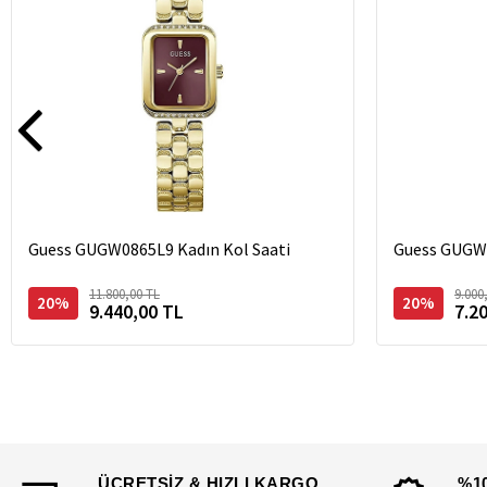
Guess GUGW0865L9 Kadın Kol Saati
Guess GUGW0
11.800,00 TL
9.000
20%
20%
9.440,00 TL
7.2
ÜCRETSİZ & HIZLI KARGO
%1