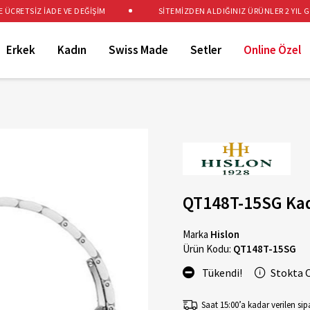
CRETSİZ İADE VE DEĞİŞİM
SİTEMİZDEN ALDIĞINIZ ÜRÜNLER 2 YIL GAR
Erkek
Kadın
Swiss Made
Setler
Online Özel
QT148T-15SG Kad
Marka
Hislon
Ürün Kodu:
QT148T-15SG
Tükendi!
Stokta 
Saat 15:00’a kadar verilen sipa