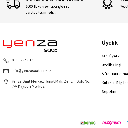
1000 TL ve üzeri siparişleriniz
Yetki
ücretsiz teslim edilir.
Üyelik
Yeni Üyelik
0352 234 01 91
Üyelik Girişi
info@yenzasaat.com.tr
Şifre Hatırlatma
Yenza Saat Merkez Hunat Mah. Zengin Sok. No:
Kullanıcı Bilgile
7/A Kayseri Merkez
Sepetim