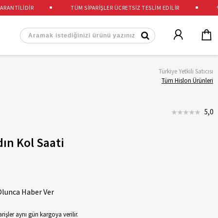
ANTİLİDİR
TÜM SİPARİŞLER ÜCRETSİZ TESLİM EDİLİR
%10
Türkiye Yetkili Satıcısı
Tüm Hislon Ürünleri
5,0
ın Kol Saati
Olunca Haber Ver
rişler aynı gün kargoya verilir.