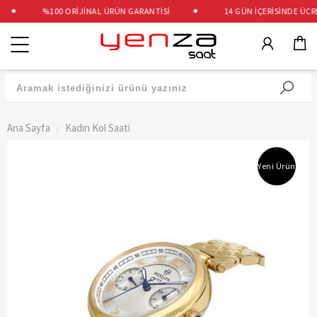
%100 ORİJİNAL ÜRÜN GARANTİSİ
14 GÜN İÇERİSİNDE ÜCRET
Kategoriler
Ana Sayfa
Kadın Kol Saati
Yeni Ürün