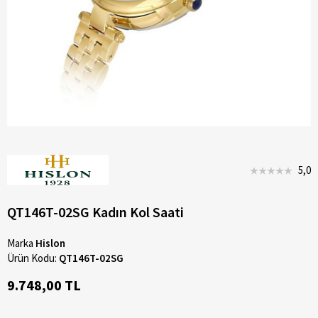
5,0
QT146T-02SG Kadın Kol Saati
Marka
Hislon
Ürün Kodu:
QT146T-02SG
9.748,00 TL