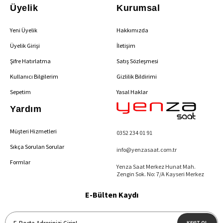
Üyelik
Kurumsal
Yeni Üyelik
Hakkımızda
Üyelik Girişi
İletişim
Şifre Hatırlatma
Satış Sözleşmesi
Kullanıcı Bilgilerim
Gizlilik Bildirimi
Sepetim
Yasal Haklar
Yardım
Müşteri Hizmetleri
0352 234 01 91
Sıkça Sorulan Sorular
info@yenzasaat.com.tr
Formlar
Yenza Saat Merkez Hunat Mah.
Zengin Sok. No: 7/A Kayseri Merkez
E-Bülten Kaydı