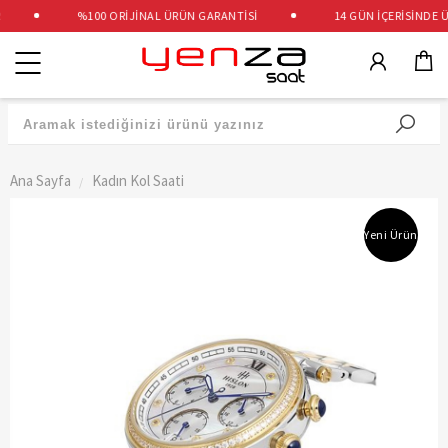
%100 ORİJİNAL ÜRÜN GARANTİSİ
14 GÜN İÇERİSİNDE ÜC
Kategoriler
Ana Sayfa
Kadın Kol Saati
Yeni Ürün