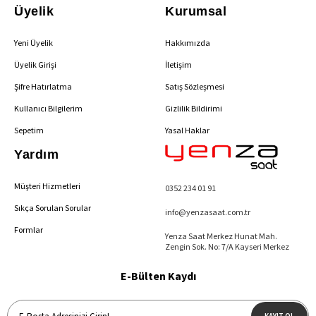
Üyelik
Kurumsal
Yeni Üyelik
Hakkımızda
Üyelik Girişi
İletişim
Şifre Hatırlatma
Satış Sözleşmesi
Kullanıcı Bilgilerim
Gizlilik Bildirimi
Sepetim
Yasal Haklar
Yardım
Müşteri Hizmetleri
0352 234 01 91
Sıkça Sorulan Sorular
info@yenzasaat.com.tr
Formlar
Yenza Saat Merkez Hunat Mah.
Zengin Sok. No: 7/A Kayseri Merkez
E-Bülten Kaydı